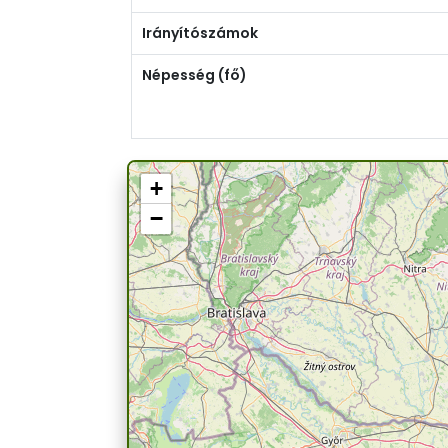
Irányítószámok
Népesség (fő)
+
−