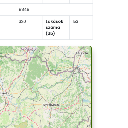
8849
320
Lakások
153
száma
(db)