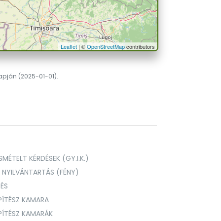
Leaflet
| ©
OpenStreetMap
contributors
lapján (2025-01-01).
MÉTELT KÉRDÉSEK (GY.I.K.)
I NYILVÁNTARTÁS (FÉNY)
TÉS
PÍTÉSZ KAMARA
ÉPÍTÉSZ KAMARÁK