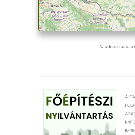
Az adatok forrása a
ÁLT
FŐÉP
ADA
KAPC
IMP