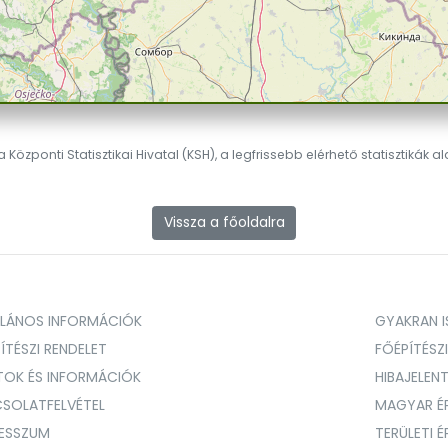
 Központi Statisztikai Hivatal (KSH), a legfrissebb elérhető statisztikák a
Vissza a főoldalra
ALÁNOS INFORMÁCIÓK
GYAKRAN IS
ÍTÉSZI RENDELET
FŐÉPÍTÉSZ
TOK ÉS INFORMÁCIÓK
HIBAJELEN
SOLATFELVÉTEL
MAGYAR É
RESSZUM
TERÜLETI 