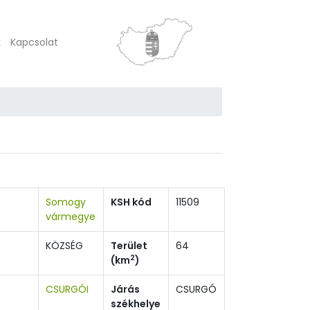
k
Kapcsolat
Somogy
KSH kód
11509
vármegye
KÖZSÉG
Terület
64
2
(km
)
CSURGÓI
Járás
CSURGÓ
székhelye