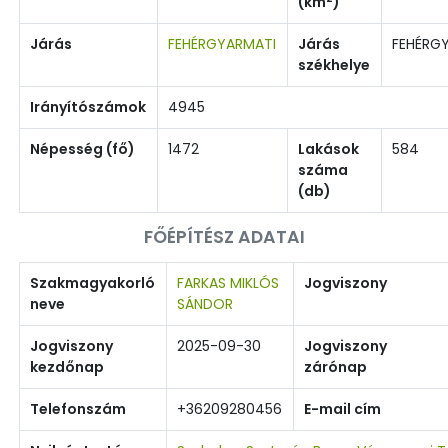
(km
)
Járás
FEHÉRGYARMATI
Járás
FEHÉRG
székhelye
Irányítószámok
4945
Népesség (fő)
1472
Lakások
584
száma
(db)
FŐÉPÍTÉSZ ADATAI
Szakmagyakorló
FARKAS MIKLÓS
Jogviszony
neve
SÁNDOR
Jogviszony
2025-09-30
Jogviszony
kezdőnap
zárónap
Telefonszám
+36209280456
E-mail cím