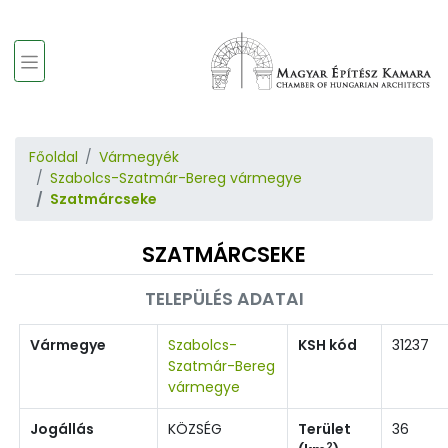
Főoldal
Vármegyék
Szabolcs-Szatmár-Bereg vármegye
Szatmárcseke
SZATMÁRCSEKE
TELEPÜLÉS ADATAI
Vármegye
Szabolcs-
KSH kód
31237
Szatmár-Bereg
vármegye
Jogállás
KÖZSÉG
Terület
36
2