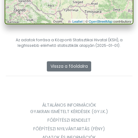
Leaflet
| ©
OpenStreetMap
contributors
Az adatok forrása a Központi Statisztikai Hivatal (KSH), a
legfrissebb elérhető statisztikák alapján (2025-01-01).
Vissza a főoldalra
ÁLTALÁNOS INFORMÁCIÓK
GYAKRAN ISMÉTELT KÉRDÉSEK (GY.I.K.)
FŐÉPÍTÉSZI RENDELET
FŐÉPÍTÉSZI NYILVÁNTARTÁS (FÉNY)
ADATOK ÉS INFORMÁCIÓK