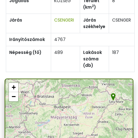
Jogállás
KÖZSÉG
Terület
8
2
(km
)
Járás
CSENGERI
Járás
CSENGER
székhelye
Irányítószámok
4767
Népesség (fő)
489
Lakások
187
száma
(db)
+
−