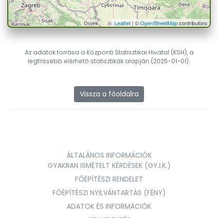
Leaflet
| ©
OpenStreetMap
contributors
Az adatok forrása a Központi Statisztikai Hivatal (KSH), a
legfrissebb elérhető statisztikák alapján (2025-01-01).
Vissza a főoldalra
ÁLTALÁNOS INFORMÁCIÓK
GYAKRAN ISMÉTELT KÉRDÉSEK (GY.I.K.)
FŐÉPÍTÉSZI RENDELET
FŐÉPÍTÉSZI NYILVÁNTARTÁS (FÉNY)
ADATOK ÉS INFORMÁCIÓK