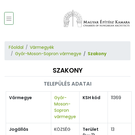
Főoldal
Vármegyék
Győr-Moson-Sopron vármegye
Szakony
SZAKONY
TELEPÜLÉS ADATAI
Vármegye
Győr-
KSH kód
11369
Moson-
Sopron
vármegye
Jogállás
KÖZSÉG
Terület
13
2