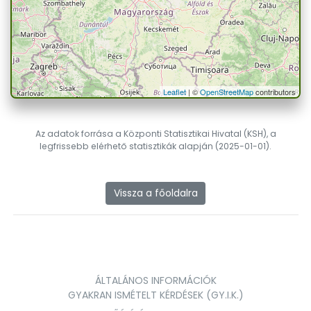
Leaflet
| ©
OpenStreetMap
contributors
Az adatok forrása a Központi Statisztikai Hivatal (KSH), a
legfrissebb elérhető statisztikák alapján (2025-01-01).
Vissza a főoldalra
ÁLTALÁNOS INFORMÁCIÓK
GYAKRAN ISMÉTELT KÉRDÉSEK (GY.I.K.)