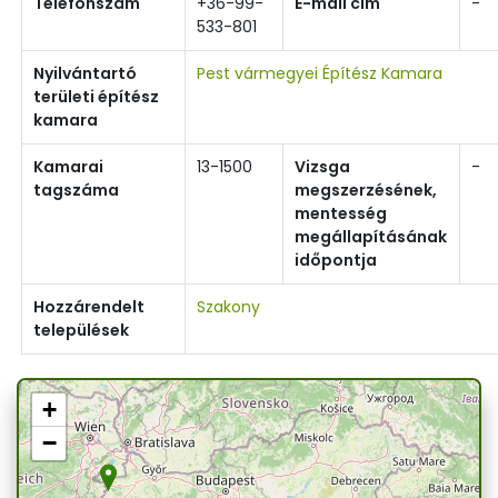
Telefonszám
+36-99-
E-mail cím
-
533-801
Nyilvántartó
Pest vármegyei Építész Kamara
területi építész
kamara
Kamarai
13-1500
Vizsga
-
tagszáma
megszerzésének,
mentesség
megállapításának
időpontja
Hozzárendelt
Szakony
települések
+
−