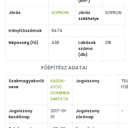
(km
)
Járás
SOPRONI
Járás
SOPRON
székhelye
Irányítószámok
9474
Népesség (fő)
438
Lakások
218
száma
(db)
FŐÉPÍTÉSZ ADATAI
Szakmagyakorló
KASSAI-
Jogviszony
TEL
neve
SZOÓ
FŐÉ
DOMINIKA
SAROLTA
Jogviszony
2017-01-
Jogviszony
-
kezdőnap
01
zárónap