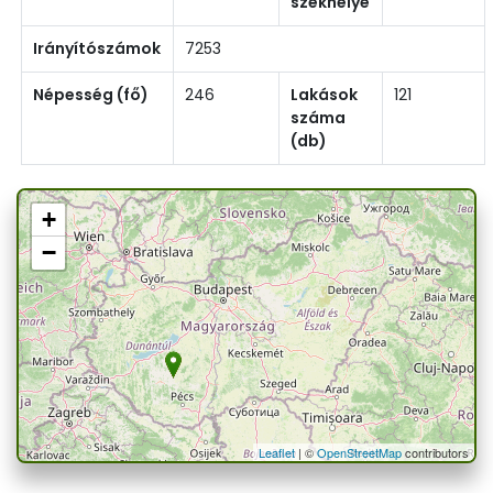
székhelye
Irányítószámok
7253
Népesség (fő)
246
Lakások
121
száma
(db)
+
−
Leaflet
| ©
OpenStreetMap
contributors