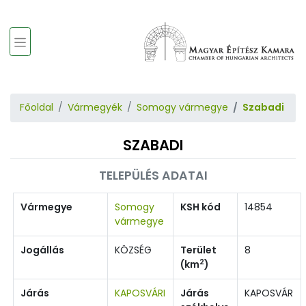
Főoldal
Vármegyék
Somogy vármegye
Szabadi
SZABADI
TELEPÜLÉS ADATAI
Vármegye
Somogy
KSH kód
14854
vármegye
Jogállás
KÖZSÉG
Terület
8
2
(km
)
Járás
KAPOSVÁRI
Járás
KAPOSVÁR