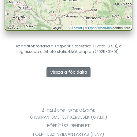
Leaflet
| ©
OpenStreetMap
contributors
Az adatok forrása a Központi Statisztikai Hivatal (KSH), a
legfrissebb elérhető statisztikák alapján (2025-01-01).
Vissza a főoldalra
ÁLTALÁNOS INFORMÁCIÓK
GYAKRAN ISMÉTELT KÉRDÉSEK (GY.I.K.)
FŐÉPÍTÉSZI RENDELET
FŐÉPÍTÉSZI NYILVÁNTARTÁS (FÉNY)