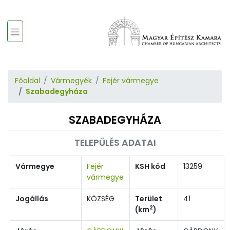
Főoldal
Vármegyék
Fejér vármegye
Szabadegyháza
SZABADEGYHÁZA
TELEPÜLÉS ADATAI
Vármegye
Fejér
KSH kód
13259
vármegye
Jogállás
KÖZSÉG
Terület
41
2
(km
)