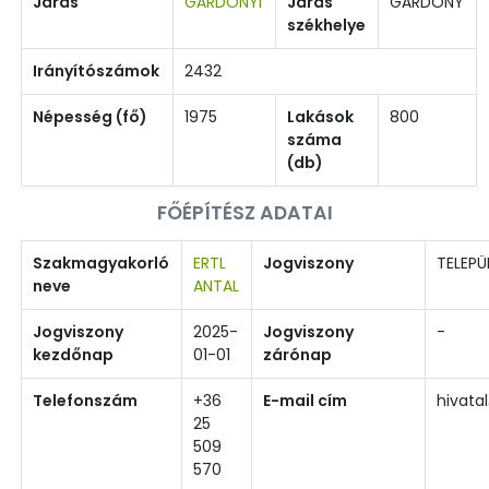
Járás
GÁRDONYI
Járás
GÁRDONY
székhelye
Irányítószámok
2432
Népesség (fő)
1975
Lakások
800
száma
(db)
FŐÉPÍTÉSZ ADATAI
Szakmagyakorló
ERTL
Jogviszony
TELEPÜ
neve
ANTAL
Jogviszony
2025-
Jogviszony
-
kezdőnap
01-01
zárónap
Telefonszám
+36
E-mail cím
hivata
25
509
570