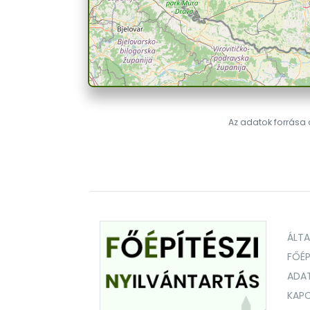
Az adatok forrása a
ÁLT
FŐÉP
ADA
KAPC