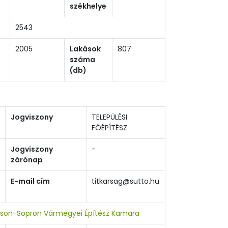
székhelye
2543
2005
Lakások
807
száma
(db)
Jogviszony
TELEPÜLÉSI
FŐÉPÍTÉSZ
Jogviszony
-
zárónap
E-mail cím
titkarsag@sutto.hu
son-Sopron Vármegyei Építész Kamara