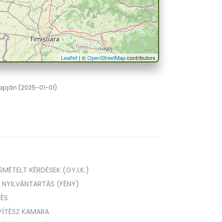
Leaflet
| ©
OpenStreetMap
contributors
lapján (2025-01-01).
MÉTELT KÉRDÉSEK (GY.I.K.)
I NYILVÁNTARTÁS (FÉNY)
TÉS
PÍTÉSZ KAMARA