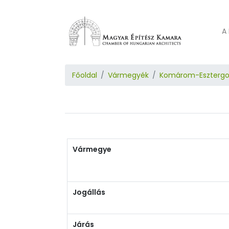
A 
Főoldal
Vármegyék
Komárom-Eszterg
Vármegye
Jogállás
Járás