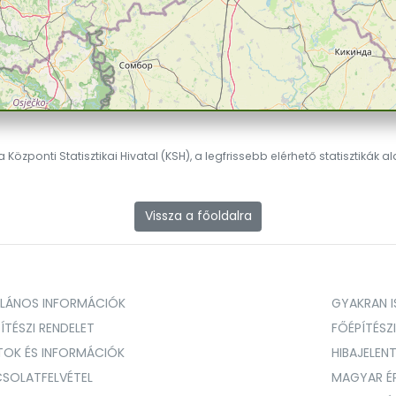
 Központi Statisztikai Hivatal (KSH), a legfrissebb elérhető statisztikák a
Vissza a főoldalra
ALÁNOS INFORMÁCIÓK
GYAKRAN IS
ÍTÉSZI RENDELET
FŐÉPÍTÉSZ
TOK ÉS INFORMÁCIÓK
HIBAJELEN
SOLATFELVÉTEL
MAGYAR É