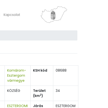
k
Kapcsolat
Komárom-
KSH kód
08688
Esztergom
vármegye
KÖZSÉG
Terület
34
2
(km
)
ESZTERGOMI
Járás
ESZTERGOM