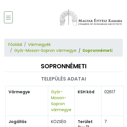
Főoldal
Vármegyék
Győr-Moson-Sopron vármegye
Sopronnémeti
SOPRONNÉMETI
TELEPÜLÉS ADATAI
Vármegye
Győr-
KSH kód
02617
Moson-
Sopron
vármegye
Jogállás
KÖZSÉG
Terület
7
2