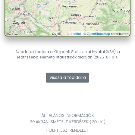
Leaflet
| ©
OpenStreetMap
contributors
Az adatok forrása a Központi Statisztikai Hivatal (KSH), a
legfrissebb elérhető statisztikák alapján (2025-01-01).
Vissza a főoldalra
ÁLTALÁNOS INFORMÁCIÓK
GYAKRAN ISMÉTELT KÉRDÉSEK (GY.I.K.)
FŐÉPÍTÉSZI RENDELET