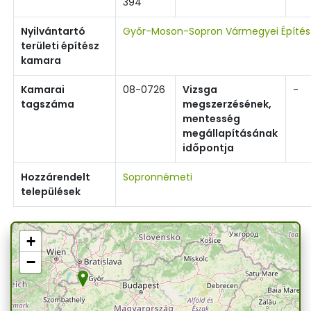
394
Nyilvántartó
Győr-Moson-Sopron Vármegyei Építé
területi építész
kamara
Kamarai
08-0726
Vizsga
-
tagszáma
megszerzésének,
mentesség
megállapításának
időpontja
Hozzárendelt
Sopronnémeti
települések
+
−