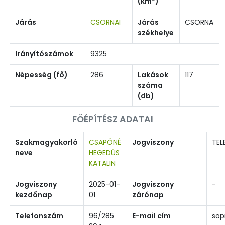
(km
)
Járás
CSORNAI
Járás
CSORNA
székhelye
Irányítószámok
9325
Népesség (fő)
286
Lakások
117
száma
(db)
FŐÉPÍTÉSZ ADATAI
Szakmagyakorló
CSAPÓNÉ
Jogviszony
TEL
neve
HEGEDÛS
KATALIN
Jogviszony
2025-01-
Jogviszony
-
kezdőnap
01
zárónap
Telefonszám
96/285
E-mail cím
sop