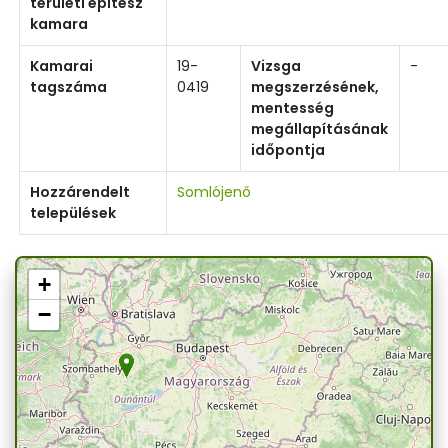
területi építész
kamara
Kamarai
19-
Vizsga
-
tagszáma
0419
megszerzésének,
mentesség
megállapításának
időpontja
Hozzárendelt
Somlójenő
települések
+
−