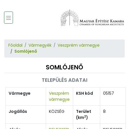
Főoldal
Vármegyék
Veszprém vármegye
Somlójenő
SOMLÓJENŐ
TELEPÜLÉS ADATAI
Vármegye
Veszprém
KSH kód
05157
vármegye
Jogállás
KÖZSÉG
Terület
8
2
(km
)