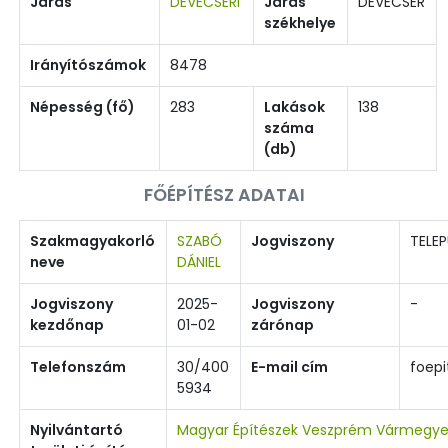
Járás
DEVECSERI
Járás
DEVECSER
székhelye
Irányítószámok
8478
Népesség (fő)
283
Lakások
138
száma
(db)
FŐÉPÍTÉSZ ADATAI
Szakmagyakorló
SZABÓ
Jogviszony
TELEP
neve
DÁNIEL
Jogviszony
2025-
Jogviszony
-
kezdőnap
01-02
zárónap
Telefonszám
30/400
E-mail cím
foep
5934
Nyilvántartó
Magyar Építészek Veszprém Vármegye