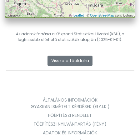
Leaflet
| ©
OpenStreetMap
contributors
Az adatok forrása a Központi Statisztikai Hivatal (KSH), a
legfrissebb elérhető statisztikák alapján (2025-01-01).
Vissza a főoldalra
ÁLTALÁNOS INFORMÁCIÓK
GYAKRAN ISMÉTELT KÉRDÉSEK (GY.I.K.)
FŐÉPÍTÉSZI RENDELET
FŐÉPÍTÉSZI NYILVÁNTARTÁS (FÉNY)
ADATOK ÉS INFORMÁCIÓK