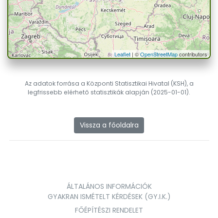
Leaflet
| ©
OpenStreetMap
contributors
Az adatok forrása a Központi Statisztikai Hivatal (KSH), a
legfrissebb elérhető statisztikák alapján (2025-01-01).
Vissza a főoldalra
ÁLTALÁNOS INFORMÁCIÓK
GYAKRAN ISMÉTELT KÉRDÉSEK (GY.I.K.)
FŐÉPÍTÉSZI RENDELET