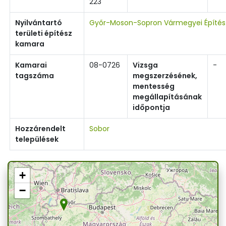
223
Nyilvántartó
Győr-Moson-Sopron Vármegyei Építé
területi építész
kamara
Kamarai
08-0726
Vizsga
-
tagszáma
megszerzésének,
mentesség
megállapításának
időpontja
Hozzárendelt
Sobor
települések
+
−