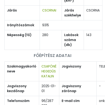
(km
)
Járás
CSORNAI
Járás
CSORNA
székhelye
Irányítószámok
9315
Népesség (fő)
280
Lakások
143
száma
(db)
FŐÉPÍTÉSZ ADATAI
Szakmagyakorló
CSAPÓNÉ
Jogviszony
TEL
neve
HEGEDÛS
KATALIN
Jogviszony
2025-01-
Jogviszony
-
kezdőnap
01
zárónap
Telefonszám
96/287
E-mail cím
onk