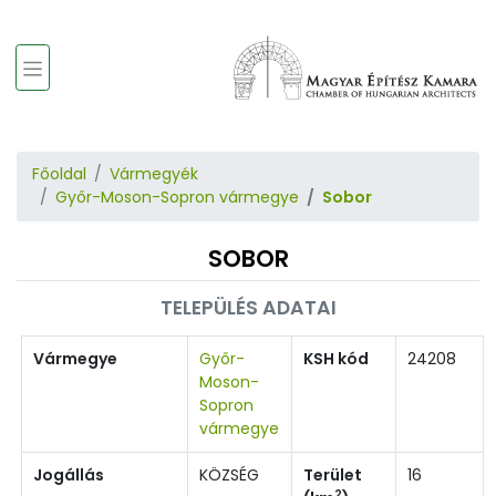
Főoldal
Vármegyék
Győr-Moson-Sopron vármegye
Sobor
SOBOR
TELEPÜLÉS ADATAI
Vármegye
Győr-
KSH kód
24208
Moson-
Sopron
vármegye
Jogállás
KÖZSÉG
Terület
16
2