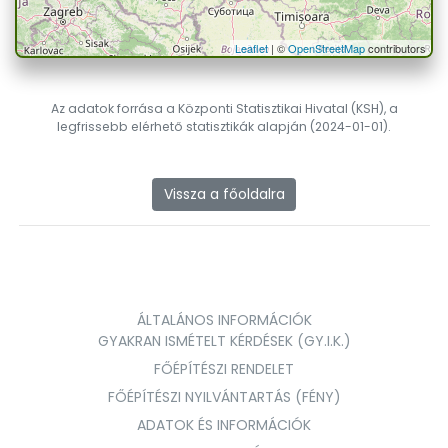
Leaflet
| ©
OpenStreetMap
contributors
Az adatok forrása a Központi Statisztikai Hivatal (KSH), a
legfrissebb elérhető statisztikák alapján (2024-01-01).
Vissza a főoldalra
ÁLTALÁNOS INFORMÁCIÓK
GYAKRAN ISMÉTELT KÉRDÉSEK (GY.I.K.)
FŐÉPÍTÉSZI RENDELET
FŐÉPÍTÉSZI NYILVÁNTARTÁS (FÉNY)
ADATOK ÉS INFORMÁCIÓK