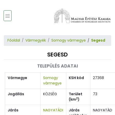
Főoldal
Vármegyék
Somogy vármegye
Segesd
SEGESD
TELEPÜLÉS ADATAI
Vármegye
Somogy
KSH kód
27368
vármegye
Jogállás
KÖZSÉG
Terület
73
2
(km
)
Járás
NAGYATÁDI
Járás
NAGYATÁD