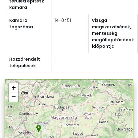
területi építész
kamara
Kamarai
14-0451
Vizsga
tagszáma
megszerzésének,
mentesség
megállapításának
időpontja
Hozzárendelt
-
települések
+
−