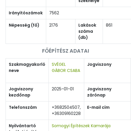
székhelye
Irányítószámok
7562
Népesség (fő)
2176
Lakások
861
száma
(db)
FŐÉPÍTÉSZ ADATAI
Szakmagyakorló
SVÉGEL
Jogviszony
neve
GÁBOR CSABA
Jogviszony
2025-01-01
Jogviszony
kezdőnap
zárónap
Telefonszám
+3682504507,
E-mail cím
+36309160228
Nyilvántartó
Somogyi Építészek Kamarája