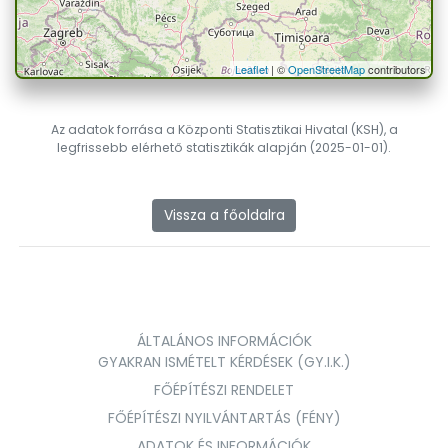
Leaflet
| ©
OpenStreetMap
contributors
Az adatok forrása a Központi Statisztikai Hivatal (KSH), a
legfrissebb elérhető statisztikák alapján (2025-01-01).
Vissza a főoldalra
ÁLTALÁNOS INFORMÁCIÓK
GYAKRAN ISMÉTELT KÉRDÉSEK (GY.I.K.)
FŐÉPÍTÉSZI RENDELET
FŐÉPÍTÉSZI NYILVÁNTARTÁS (FÉNY)
ADATOK ÉS INFORMÁCIÓK