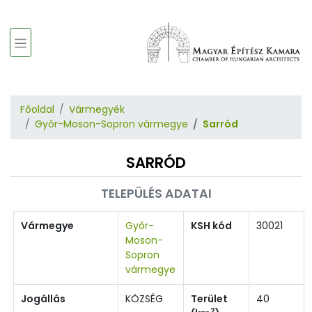
Főoldal
Vármegyék
Győr-Moson-Sopron vármegye
Sarród
SARRÓD
TELEPÜLÉS ADATAI
Vármegye
Győr-
KSH kód
30021
Moson-
Sopron
vármegye
Jogállás
KÖZSÉG
Terület
40
2