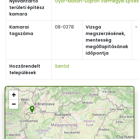
Nyilvántartó
Győr-Moson-Sopron Vármegyei Építé
területi építész
kamara
Kamarai
08-0378
Vizsga
-
tagszáma
megszerzésének,
mentesség
megállapításának
időpontja
Hozzárendelt
Sarród
települések
+
−