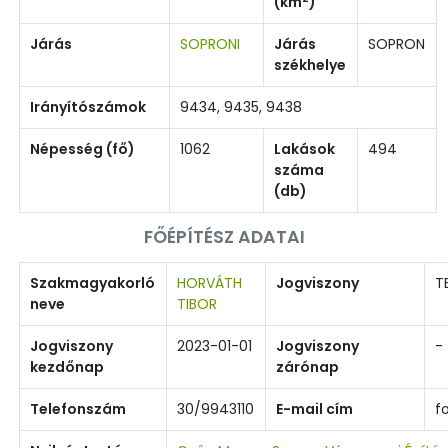
(km
)
Járás
SOPRONI
Járás
SOPRON
székhelye
Irányítószámok
9434, 9435, 9438
Népesség (fő)
1062
Lakások
494
száma
(db)
FŐÉPÍTÉSZ ADATAI
Szakmagyakorló
HORVÁTH
Jogviszony
T
neve
TIBOR
Jogviszony
2023-01-01
Jogviszony
-
kezdőnap
zárónap
Telefonszám
30/9943110
E-mail cím
f