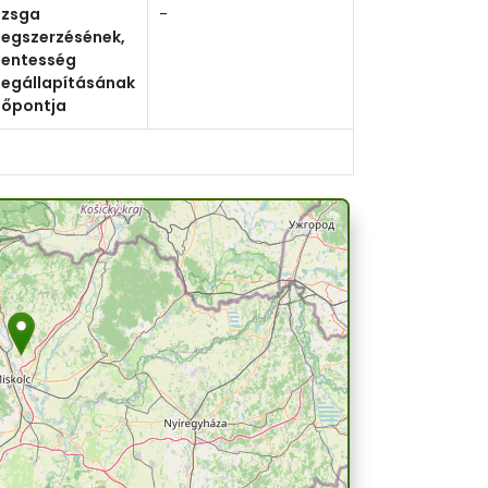
izsga
-
egszerzésének,
entesség
egállapításának
dőpontja