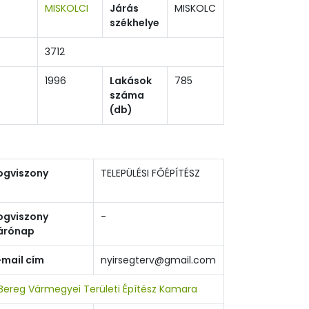
MISKOLCI
Járás
MISKOLC
székhelye
3712
1996
Lakások
785
száma
(db)
ogviszony
TELEPÜLÉSI FŐÉPÍTÉSZ
ogviszony
-
árónap
-mail cím
nyirsegterv@gmail.com
ereg Vármegyei Területi Építész Kamara