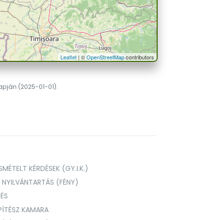
Leaflet
| ©
OpenStreetMap
contributors
lapján (2025-01-01).
MÉTELT KÉRDÉSEK (GY.I.K.)
I NYILVÁNTARTÁS (FÉNY)
TÉS
PÍTÉSZ KAMARA