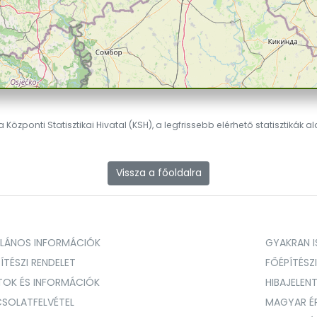
 Központi Statisztikai Hivatal (KSH), a legfrissebb elérhető statisztikák a
Vissza a főoldalra
ALÁNOS INFORMÁCIÓK
GYAKRAN IS
ÍTÉSZI RENDELET
FŐÉPÍTÉSZ
TOK ÉS INFORMÁCIÓK
HIBAJELEN
SOLATFELVÉTEL
MAGYAR É