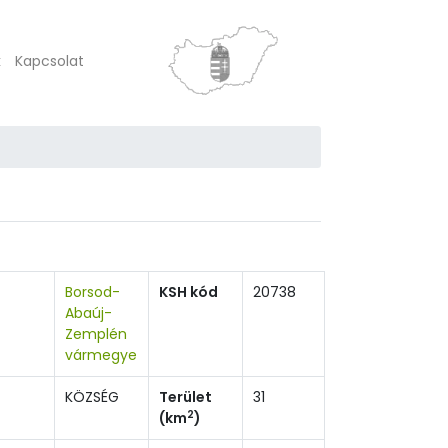
k
Kapcsolat
Borsod-
KSH kód
20738
Abaúj-
Zemplén
vármegye
KÖZSÉG
Terület
31
2
(km
)