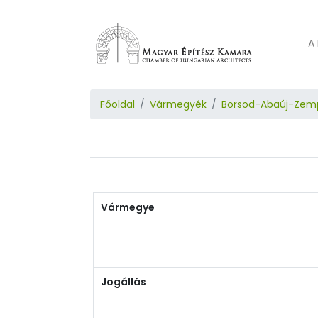
A 
Főoldal
Vármegyék
Borsod-Abaúj-Zem
Vármegye
Jogállás