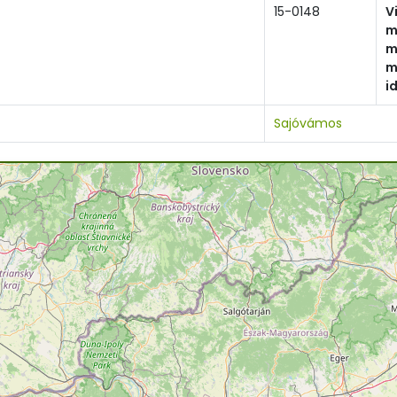
15-0148
V
m
m
m
i
Sajóvámos