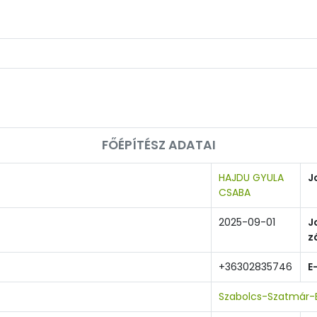
FŐÉPÍTÉSZ ADATAI
HAJDU GYULA
J
CSABA
2025-09-01
J
z
+36302835746
E
Szabolcs-Szatmár-B