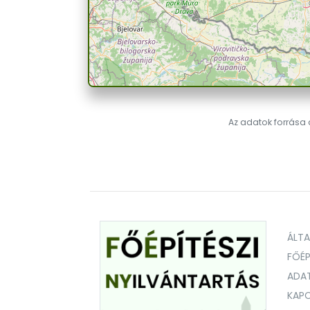
Az adatok forrása a
ÁLT
FŐÉP
ADA
KAPC