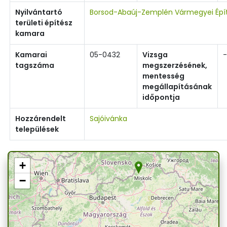
Nyilvántartó
Borsod-Abaúj-Zemplén Vármegyei Épí
területi építész
kamara
Kamarai
05-0432
Vizsga
-
tagszáma
megszerzésének,
mentesség
megállapításának
időpontja
Hozzárendelt
Sajóivánka
települések
+
−