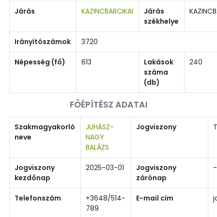
Járás
KAZINCBARCIKAI
Járás
KAZINCB
székhelye
Irányítószámok
3720
Népesség (fő)
613
Lakások
240
száma
(db)
FŐÉPÍTÉSZ ADATAI
Szakmagyakorló
JUHÁSZ-
Jogviszony
T
neve
NAGY
BALÁZS
Jogviszony
2025-03-01
Jogviszony
-
kezdőnap
zárónap
Telefonszám
+3648/514-
E-mail cím
j
789