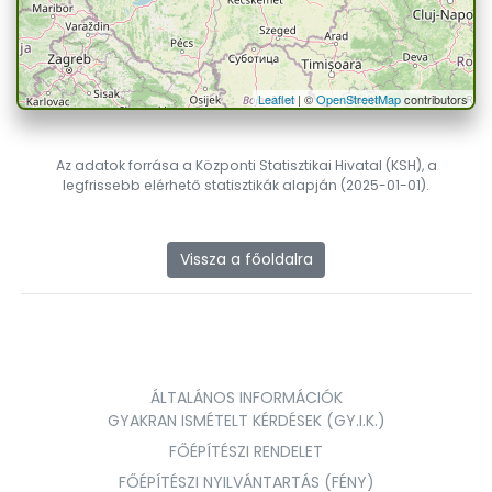
Leaflet
| ©
OpenStreetMap
contributors
Az adatok forrása a Központi Statisztikai Hivatal (KSH), a
legfrissebb elérhető statisztikák alapján (2025-01-01).
Vissza a főoldalra
ÁLTALÁNOS INFORMÁCIÓK
GYAKRAN ISMÉTELT KÉRDÉSEK (GY.I.K.)
FŐÉPÍTÉSZI RENDELET
FŐÉPÍTÉSZI NYILVÁNTARTÁS (FÉNY)