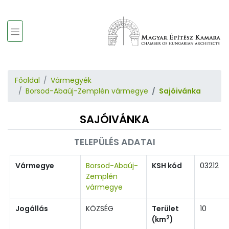
Főoldal
Vármegyék
Borsod-Abaúj-Zemplén vármegye
Sajóivánka
SAJÓIVÁNKA
TELEPÜLÉS ADATAI
Vármegye
Borsod-Abaúj-
KSH kód
03212
Zemplén
vármegye
Jogállás
KÖZSÉG
Terület
10
2
(km
)