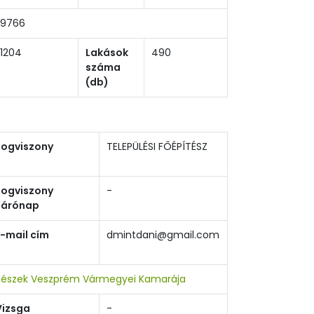
9766
1204
Lakások
490
száma
(db)
Jogviszony
TELEPÜLÉSI FŐÉPÍTÉSZ
Jogviszony
-
zárónap
E-mail cím
dmintdani@gmail.com
tészek Veszprém Vármegyei Kamarája
Vizsga
-