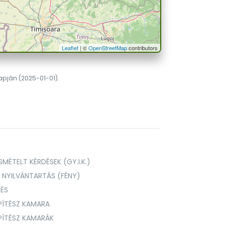
Leaflet
| ©
OpenStreetMap
contributors
lapján (2025-01-01).
MÉTELT KÉRDÉSEK (GY.I.K.)
I NYILVÁNTARTÁS (FÉNY)
TÉS
PÍTÉSZ KAMARA
ÉPÍTÉSZ KAMARÁK