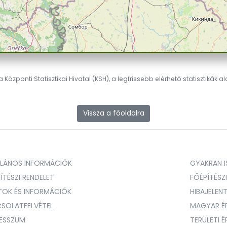
 Központi Statisztikai Hivatal (KSH), a legfrissebb elérhető statisztikák a
Vissza a főoldalra
ALÁNOS INFORMÁCIÓK
GYAKRAN IS
ÍTÉSZI RENDELET
FŐÉPÍTÉSZ
TOK ÉS INFORMÁCIÓK
HIBAJELEN
SOLATFELVÉTEL
MAGYAR É
RESSZUM
TERÜLETI 