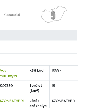
k
Kapcsolat
Vas
KSH kód
10597
vármegye
KÖZSÉG
Terület
16
2
(km
)
SZOMBATHELYI
Járás
SZOMBATHELY
székhelye