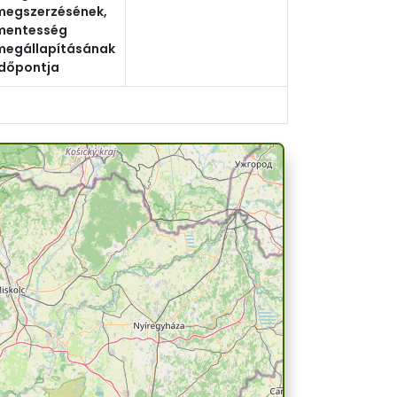
megszerzésének,
mentesség
megállapításának
időpontja