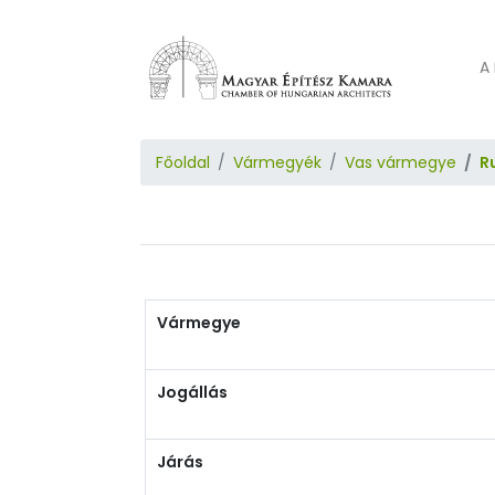
A 
Főoldal
Vármegyék
Vas vármegye
R
Vármegye
Jogállás
Járás