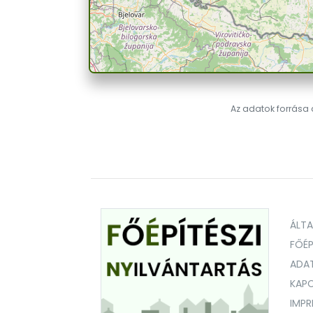
Az adatok forrása a
ÁLT
FŐÉP
ADA
KAPC
IMP