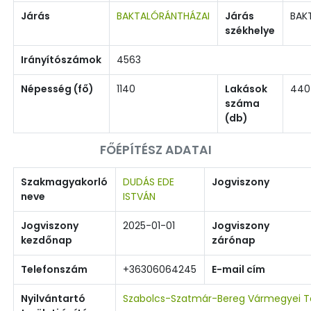
Járás
BAKTALÓRÁNTHÁZAI
Járás
BAK
székhelye
Irányítószámok
4563
Népesség (fő)
1140
Lakások
440
száma
(db)
FŐÉPÍTÉSZ ADATAI
Szakmagyakorló
DUDÁS EDE
Jogviszony
neve
ISTVÁN
Jogviszony
2025-01-01
Jogviszony
kezdőnap
zárónap
Telefonszám
+36306064245
E-mail cím
Nyilvántartó
Szabolcs-Szatmár-Bereg Vármegyei Te