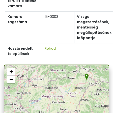
területi építész
kamara
Kamarai
15-0303
Vizsga
tagszáma
megszerzésének,
mentesség
megállapításának
időpontja
Hozzárendelt
Rohod
települések
+
−