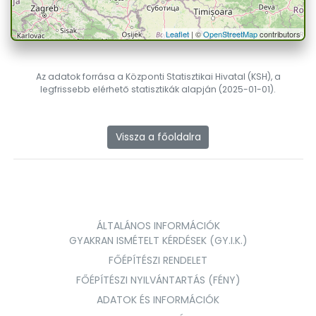
Leaflet
| ©
OpenStreetMap
contributors
Az adatok forrása a Központi Statisztikai Hivatal (KSH), a
legfrissebb elérhető statisztikák alapján (2025-01-01).
Vissza a főoldalra
ÁLTALÁNOS INFORMÁCIÓK
GYAKRAN ISMÉTELT KÉRDÉSEK (GY.I.K.)
FŐÉPÍTÉSZI RENDELET
FŐÉPÍTÉSZI NYILVÁNTARTÁS (FÉNY)
ADATOK ÉS INFORMÁCIÓK