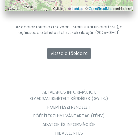
Leaflet
| ©
OpenStreetMap
contributors
Az adatok forrása a Központi Statisztikai Hivatal (KSH), a
legfrissebb elérhető statisztikák alapján (2025-01-01).
Vissza a főoldalra
ÁLTALÁNOS INFORMÁCIÓK
GYAKRAN ISMÉTELT KÉRDÉSEK (GY.I.K.)
FŐÉPÍTÉSZI RENDELET
FŐÉPÍTÉSZI NYILVÁNTARTÁS (FÉNY)
ADATOK ÉS INFORMÁCIÓK
HIBAJELENTÉS