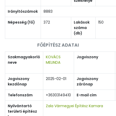
székhelye
Irányítószámok
8883
Népesség (fő)
372
Lakások
150
száma
(db)
FŐÉPÍTÉSZ ADATAI
Szakmagyakorló
KOVÁCS
Jogviszony
neve
MELINDA
Jogviszony
2025-02-01
Jogviszony
kezdőnap
zárónap
Telefonszám
+36303149410
E-mail cím
Nyilvántartó
Zala Vármegyei Építész Kamara
területi építész