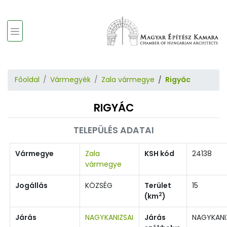
Főoldal
Vármegyék
Zala vármegye
Rigyác
RIGYÁC
TELEPÜLÉS ADATAI
Vármegye
Zala
KSH kód
24138
vármegye
Jogállás
KÖZSÉG
Terület
15
2
(km
)
Járás
NAGYKANIZSAI
Járás
NAGYKANI