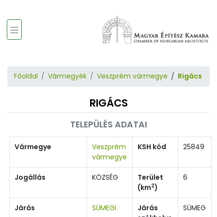
Főoldal
Vármegyék
Veszprém vármegye
Rigács
RIGÁCS
TELEPÜLÉS ADATAI
Vármegye
Veszprém
KSH kód
25849
vármegye
Jogállás
KÖZSÉG
Terület
6
2
(km
)
Járás
SÜMEGI
Járás
SÜMEG