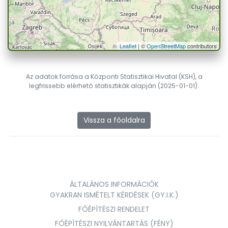
Leaflet
| ©
OpenStreetMap
contributors
Az adatok forrása a Központi Statisztikai Hivatal (KSH), a
legfrissebb elérhető statisztikák alapján (2025-01-01).
Vissza a főoldalra
ÁLTALÁNOS INFORMÁCIÓK
GYAKRAN ISMÉTELT KÉRDÉSEK (GY.I.K.)
FŐÉPÍTÉSZI RENDELET
FŐÉPÍTÉSZI NYILVÁNTARTÁS (FÉNY)