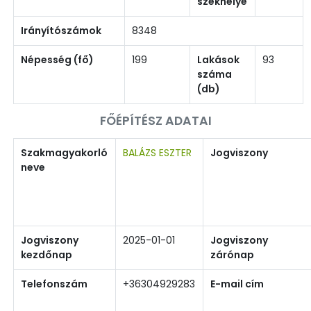
székhelye
Irányítószámok
8348
Népesség (fő)
199
Lakások
93
száma
(db)
FŐÉPÍTÉSZ ADATAI
Szakmagyakorló
BALÁZS ESZTER
Jogviszony
neve
Jogviszony
2025-01-01
Jogviszony
kezdőnap
zárónap
Telefonszám
+36304929283
E-mail cím