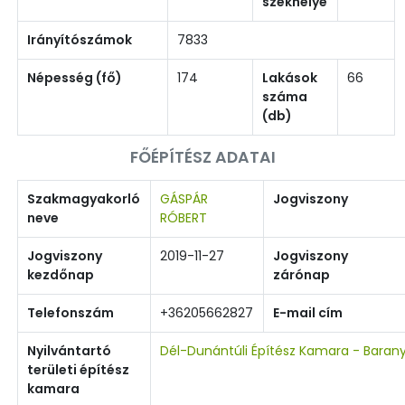
székhelye
Irányítószámok
7833
Népesség (fő)
174
Lakások
66
száma
(db)
FŐÉPÍTÉSZ ADATAI
Szakmagyakorló
GÁSPÁR
Jogviszony
neve
RÓBERT
Jogviszony
2019-11-27
Jogviszony
kezdőnap
zárónap
Telefonszám
+36205662827
E-mail cím
Nyilvántartó
Dél-Dunántúli Építész Kamara - Baran
területi építész
kamara