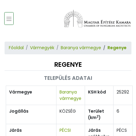
Főoldal
Vármegyék
Baranya vármegye
Regenye
REGENYE
TELEPÜLÉS ADATAI
Vármegye
Baranya
KSH kód
25292
vármegye
Jogállás
KÖZSÉG
Terület
6
2
(km
)
Járás
PÉCSI
Járás
PÉCS