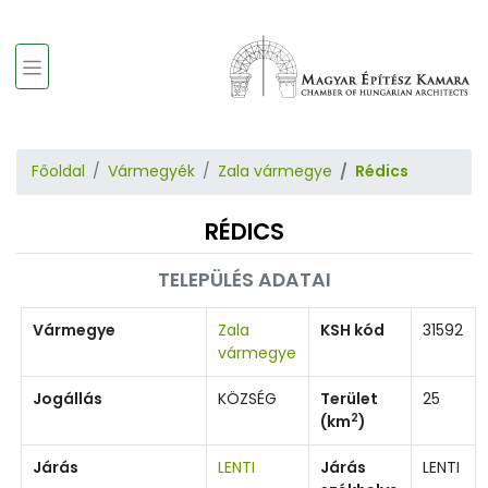
Főoldal
Vármegyék
Zala vármegye
Rédics
RÉDICS
TELEPÜLÉS ADATAI
Vármegye
Zala
KSH kód
31592
vármegye
Jogállás
KÖZSÉG
Terület
25
2
(km
)
Járás
LENTI
Járás
LENTI