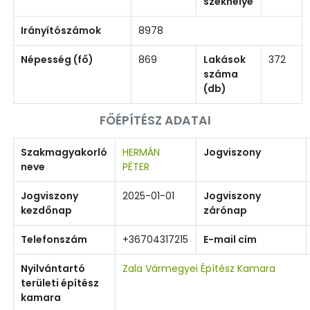
székhelye
Irányítószámok
8978
Népesség (fő)
869
Lakások
372
száma
(db)
FŐÉPÍTÉSZ ADATAI
Szakmagyakorló
HERMÁN
Jogviszony
neve
PÉTER
Jogviszony
2025-01-01
Jogviszony
kezdőnap
zárónap
Telefonszám
+36704317215
E-mail cím
Nyilvántartó
Zala Vármegyei Építész Kamara
területi építész
kamara