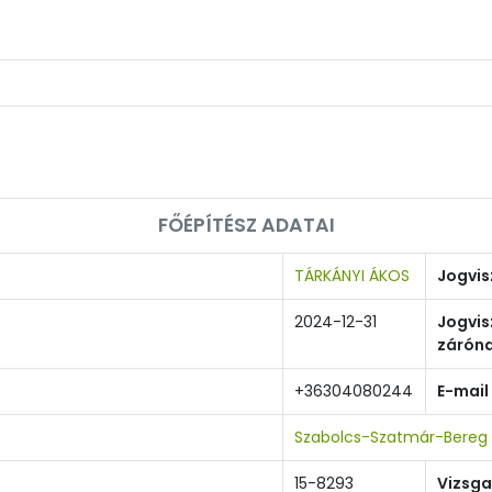
FŐÉPÍTÉSZ ADATAI
TÁRKÁNYI ÁKOS
Jogvis
2024-12-31
Jogvis
zárón
+36304080244
E-mail
Szabolcs-Szatmár-Bereg 
15-8293
Vizsga