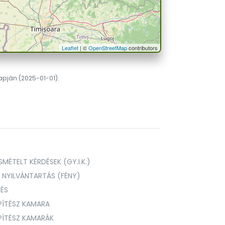
Leaflet
| ©
OpenStreetMap
contributors
lapján (2025-01-01).
MÉTELT KÉRDÉSEK (GY.I.K.)
I NYILVÁNTARTÁS (FÉNY)
TÉS
PÍTÉSZ KAMARA
ÉPÍTÉSZ KAMARÁK