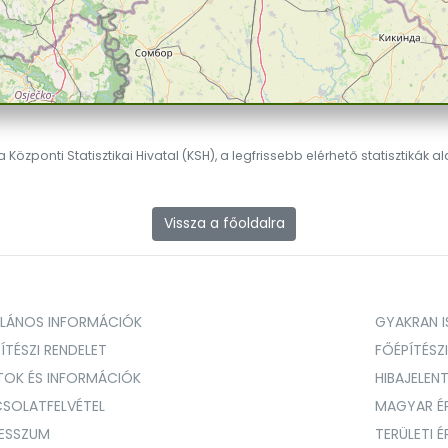
 Központi Statisztikai Hivatal (KSH), a legfrissebb elérhető statisztikák a
Vissza a főoldalra
ALÁNOS INFORMÁCIÓK
GYAKRAN IS
ÍTÉSZI RENDELET
FŐÉPÍTÉSZ
TOK ÉS INFORMÁCIÓK
HIBAJELEN
SOLATFELVÉTEL
MAGYAR É
RESSZUM
TERÜLETI 