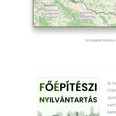
Az adatok forrása a
ÁLT
FŐÉP
ADA
KAPC
IMP