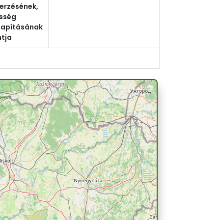
erzésének,
sség
lapításának
tja