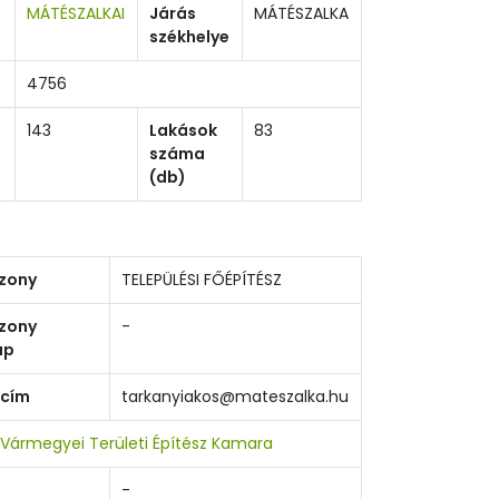
MÁTÉSZALKAI
Járás
MÁTÉSZALKA
székhelye
4756
143
Lakások
83
száma
(db)
zony
TELEPÜLÉSI FŐÉPÍTÉSZ
zony
-
ap
 cím
tarkanyiakos@mateszalka.hu
Vármegyei Területi Építész Kamara
-