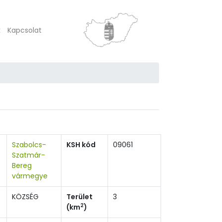
k
Kapcsolat
Szabolcs-
KSH kód
09061
Szatmár-
Bereg
vármegye
KÖZSÉG
Terület
3
2
(km
)