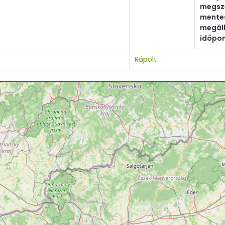
megsz
mente
megál
időpon
Rápolt