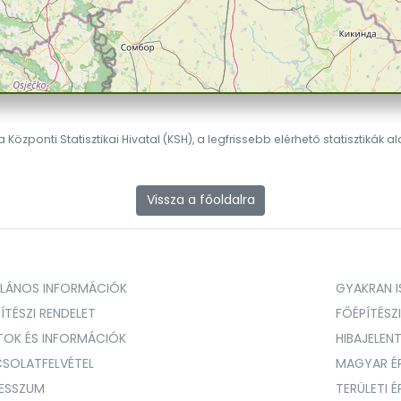
 Központi Statisztikai Hivatal (KSH), a legfrissebb elérhető statisztikák a
Vissza a főoldalra
ALÁNOS INFORMÁCIÓK
GYAKRAN IS
ÍTÉSZI RENDELET
FŐÉPÍTÉSZ
TOK ÉS INFORMÁCIÓK
HIBAJELEN
SOLATFELVÉTEL
MAGYAR É
RESSZUM
TERÜLETI 