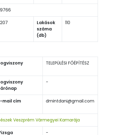
9766
207
Lakások
110
száma
(db)
Jogviszony
TELEPÜLÉSI FŐÉPÍTÉSZ
Jogviszony
-
zárónap
E-mail cím
dmintdani@gmail.com
tészek Veszprém Vármegyei Kamarája
Vizsga
-