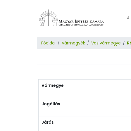
A 
Főoldal
Vármegyék
Vas vármegye
R
Vármegye
Jogállás
Járás