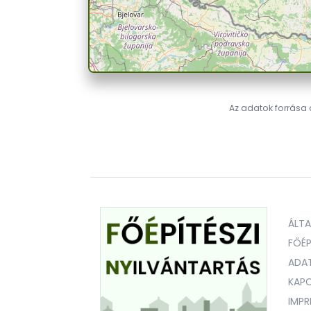
Az adatok forrása a
ÁLT
FŐÉP
ADA
KAPC
IMP