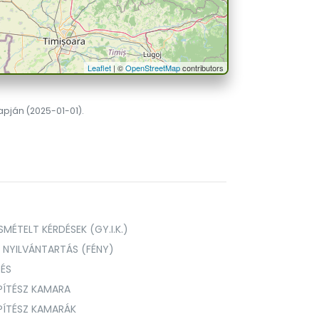
Leaflet
| ©
OpenStreetMap
contributors
lapján (2025-01-01).
MÉTELT KÉRDÉSEK (GY.I.K.)
I NYILVÁNTARTÁS (FÉNY)
TÉS
PÍTÉSZ KAMARA
ÉPÍTÉSZ KAMARÁK