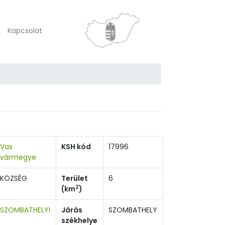
k
Kapcsolat
Vas
KSH kód
17996
vármegye
KÖZSÉG
Terület
6
2
(km
)
SZOMBATHELYI
Járás
SZOMBATHELY
székhelye