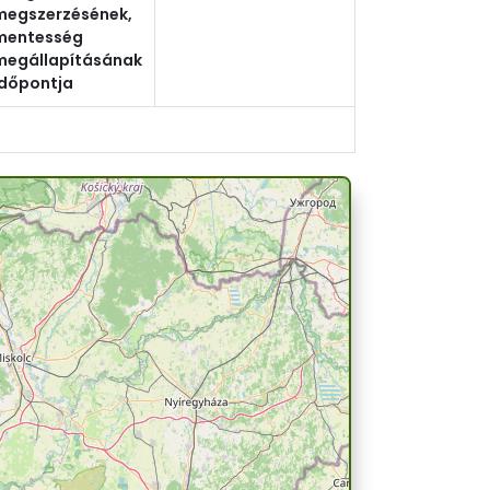
megszerzésének,
mentesség
megállapításának
időpontja