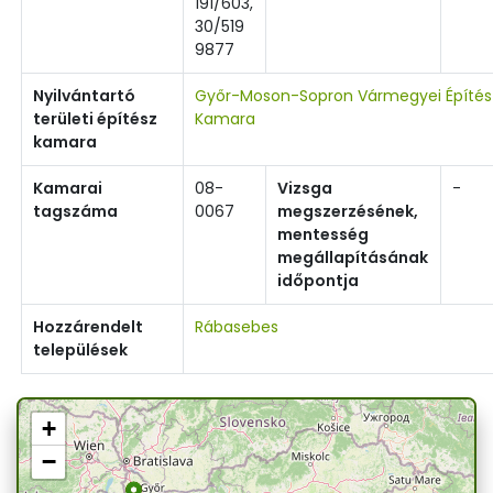
191/603,
30/519
9877
Nyilvántartó
Győr-Moson-Sopron Vármegyei Építés
területi építész
Kamara
kamara
Kamarai
08-
Vizsga
-
tagszáma
0067
megszerzésének,
mentesség
megállapításának
időpontja
Hozzárendelt
Rábasebes
települések
+
−