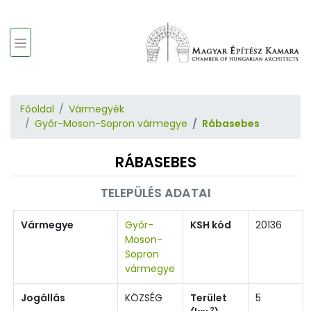
Főoldal
Vármegyék
Győr-Moson-Sopron vármegye
Rábasebes
RÁBASEBES
TELEPÜLÉS ADATAI
Vármegye
Győr-
KSH kód
20136
Moson-
Sopron
vármegye
Jogállás
KÖZSÉG
Terület
5
2