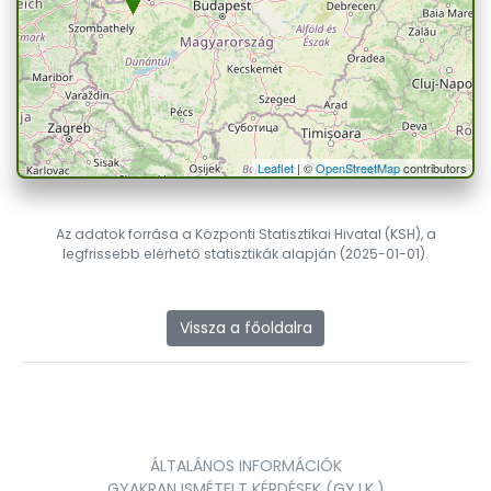
Leaflet
| ©
OpenStreetMap
contributors
Az adatok forrása a Központi Statisztikai Hivatal (KSH), a
legfrissebb elérhető statisztikák alapján (2025-01-01).
Vissza a főoldalra
ÁLTALÁNOS INFORMÁCIÓK
GYAKRAN ISMÉTELT KÉRDÉSEK (GY.I.K.)