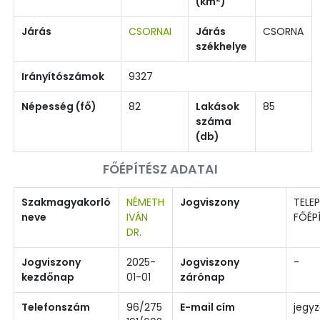
(km
)
Járás
CSORNAI
Járás
CSORNA
székhelye
Irányítószámok
9327
Népesség (fő)
82
Lakások
85
száma
(db)
FŐÉPÍTÉSZ ADATAI
Szakmagyakorló
NÉMETH
Jogviszony
TELEP
neve
IVÁN
FŐÉP
DR.
Jogviszony
2025-
Jogviszony
-
kezdőnap
01-01
zárónap
Telefonszám
96/275
E-mail cím
jegyz