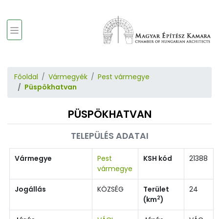
Főoldal
Vármegyék
Pest vármegye
Püspökhatvan
PÜSPÖKHATVAN
TELEPÜLÉS ADATAI
Vármegye
Pest
KSH kód
21388
vármegye
Jogállás
KÖZSÉG
Terület
24
2
(km
)