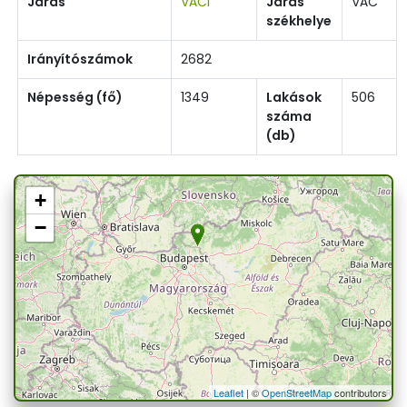
Járás
VÁCI
Járás
VÁC
székhelye
Irányítószámok
2682
Népesség (fő)
1349
Lakások
506
száma
(db)
+
−
Leaflet
| ©
OpenStreetMap
contributors