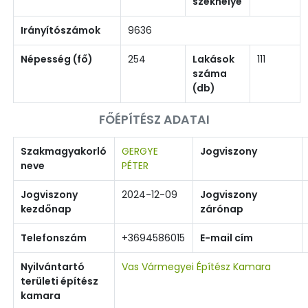
székhelye
Irányítószámok
9636
Népesség (fő)
254
Lakások
111
száma
(db)
FŐÉPÍTÉSZ ADATAI
Szakmagyakorló
GERGYE
Jogviszony
neve
PÉTER
Jogviszony
2024-12-09
Jogviszony
kezdőnap
zárónap
Telefonszám
+3694586015
E-mail cím
Nyilvántartó
Vas Vármegyei Építész Kamara
területi építész
kamara