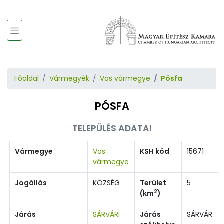
Főoldal
Vármegyék
Vas vármegye
Pósfa
PÓSFA
TELEPÜLÉS ADATAI
Vármegye
Vas
KSH kód
15671
vármegye
Jogállás
KÖZSÉG
Terület
5
2
(km
)
Járás
SÁRVÁRI
Járás
SÁRVÁR