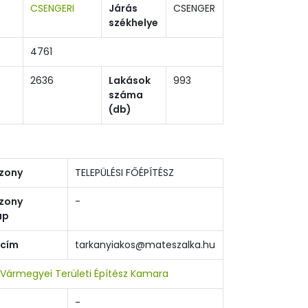
CSENGERI
Járás
CSENGER
székhelye
4761
2636
Lakások
993
száma
(db)
zony
TELEPÜLÉSI FŐÉPÍTÉSZ
zony
-
ap
 cím
tarkanyiakos@mateszalka.hu
Vármegyei Területi Építész Kamara
-