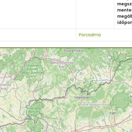
megsz
mente
megál
időpon
Porcsalma