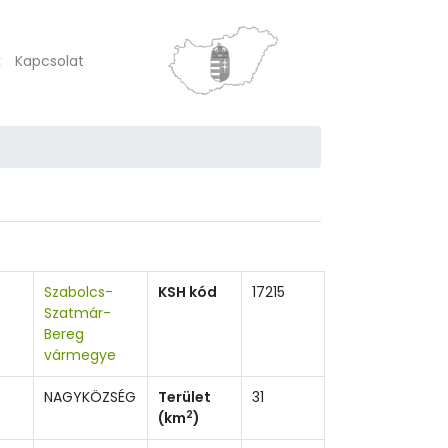
k
Kapcsolat
Szabolcs-
KSH kód
17215
Szatmár-
Bereg
vármegye
NAGYKÖZSÉG
Terület
31
2
(km
)