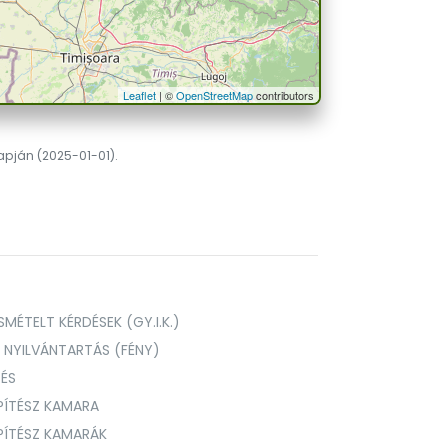
Leaflet
| ©
OpenStreetMap
contributors
lapján (2025-01-01).
MÉTELT KÉRDÉSEK (GY.I.K.)
I NYILVÁNTARTÁS (FÉNY)
TÉS
PÍTÉSZ KAMARA
ÉPÍTÉSZ KAMARÁK