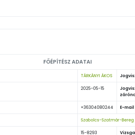
FŐÉPÍTÉSZ ADATAI
TÁRKÁNYI ÁKOS
Jogvis
2025-05-15
Jogvis
zárón
+36304080244
E-mail
Szabolcs-Szatmár-Bereg 
15-8293
Vizsga