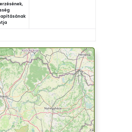
erzésének,
sség
lapításának
tja