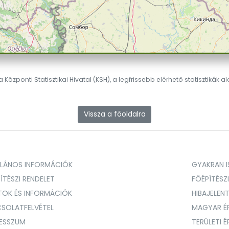
 Központi Statisztikai Hivatal (KSH), a legfrissebb elérhető statisztikák a
Vissza a főoldalra
ALÁNOS INFORMÁCIÓK
GYAKRAN IS
ÍTÉSZI RENDELET
FŐÉPÍTÉSZ
TOK ÉS INFORMÁCIÓK
HIBAJELEN
SOLATFELVÉTEL
MAGYAR É
RESSZUM
TERÜLETI 