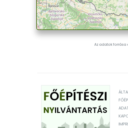
Az adatok forrása a
ÁLT
FŐÉP
ADA
KAPC
IMP