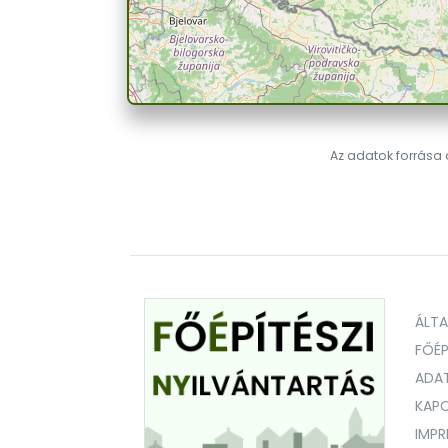
Az adatok forrása a
ÁLT
FŐÉP
ADA
KAPC
IMP