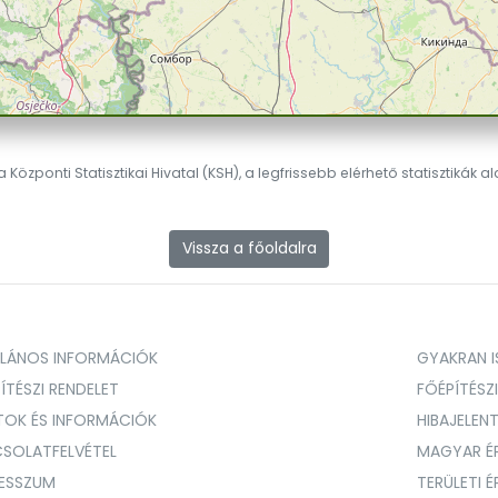
 Központi Statisztikai Hivatal (KSH), a legfrissebb elérhető statisztikák a
Vissza a főoldalra
ALÁNOS INFORMÁCIÓK
GYAKRAN IS
ÍTÉSZI RENDELET
FŐÉPÍTÉSZ
TOK ÉS INFORMÁCIÓK
HIBAJELEN
SOLATFELVÉTEL
MAGYAR É
RESSZUM
TERÜLETI 