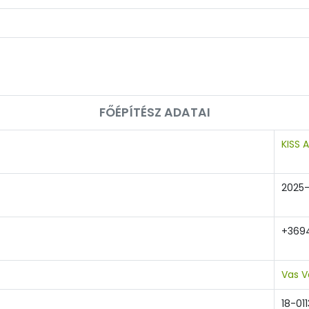
FŐÉPÍTÉSZ ADATAI
KISS 
2025-
+369
Vas V
18-011