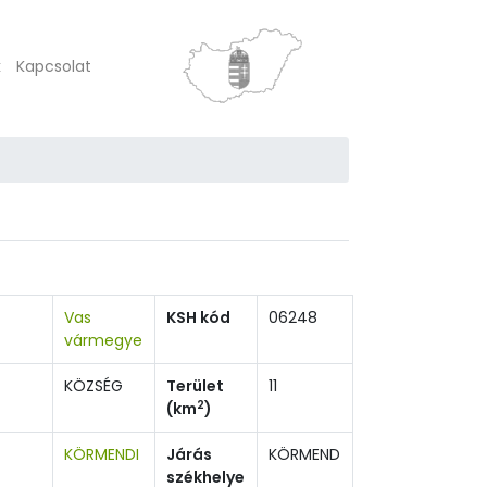
k
Kapcsolat
Vas
KSH kód
06248
vármegye
KÖZSÉG
Terület
11
2
(km
)
KÖRMENDI
Járás
KÖRMEND
székhelye