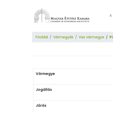
A 
Főoldal
Vármegyék
Vas vármegye
P
Vármegye
Jogállás
Járás