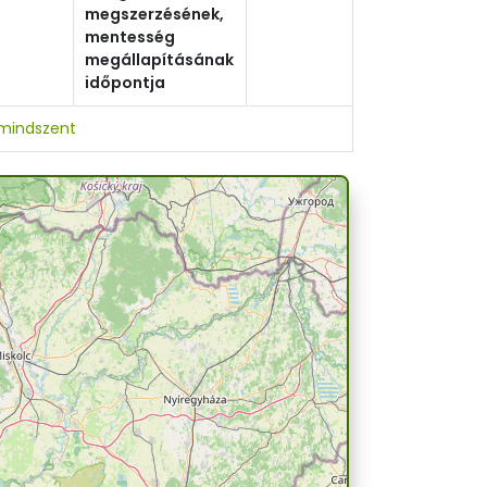
megszerzésének,
mentesség
megállapításának
időpontja
mindszent