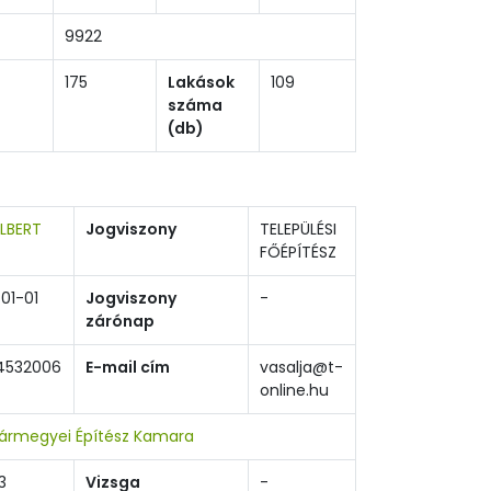
9922
175
Lakások
109
száma
(db)
ALBERT
Jogviszony
TELEPÜLÉSI
FŐÉPÍTÉSZ
01-01
Jogviszony
-
zárónap
4532006
E-mail cím
vasalja@t-
online.hu
ármegyei Építész Kamara
3
Vizsga
-