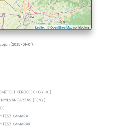
Leaflet
| ©
OpenStreetMap
contributors
lapján (2025-01-01).
MÉTELT KÉRDÉSEK (GY.I.K.)
I NYILVÁNTARTÁS (FÉNY)
TÉS
PÍTÉSZ KAMARA
ÉPÍTÉSZ KAMARÁK