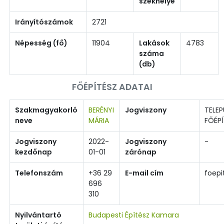
székhelye
Irányítószámok
2721
Népesség (fő)
11904
Lakások
4783
száma
(db)
FŐÉPÍTÉSZ ADATAI
Szakmagyakorló
BERÉNYI
Jogviszony
TELEP
neve
MÁRIA
FŐÉPÍ
Jogviszony
2022-
Jogviszony
-
kezdőnap
01-01
zárónap
Telefonszám
+36 29
E-mail cím
foepi
696
310
Nyilvántartó
Budapesti Építész Kamara