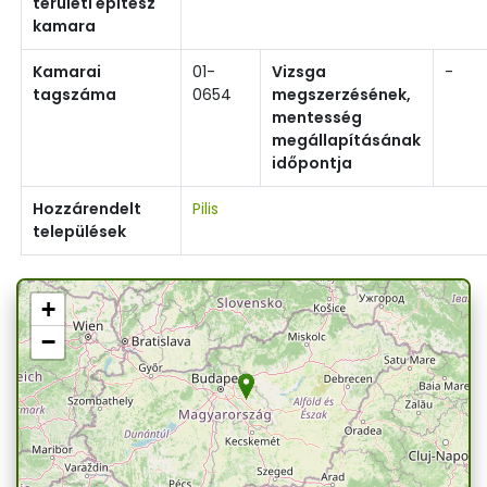
területi építész
kamara
Kamarai
01-
Vizsga
-
tagszáma
0654
megszerzésének,
mentesség
megállapításának
időpontja
Hozzárendelt
Pilis
települések
+
−