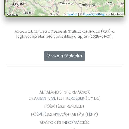
Leaflet
| ©
OpenStreetMap
contributors
Az adatok forrása a Központi Statisztikai Hivatal (KSH), a
legfrissebb elérhető statisztikák alapján (2025-01-01).
Vissza a főoldalra
ÁLTALÁNOS INFORMÁCIÓK
GYAKRAN ISMÉTELT KÉRDÉSEK (GY.I.K.)
FŐÉPÍTÉSZI RENDELET
FŐÉPÍTÉSZI NYILVÁNTARTÁS (FÉNY)
ADATOK ÉS INFORMÁCIÓK