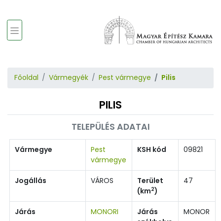
Főoldal
Vármegyék
Pest vármegye
Pilis
PILIS
TELEPÜLÉS ADATAI
Vármegye
Pest
KSH kód
09821
vármegye
Jogállás
VÁROS
Terület
47
2
(km
)
Járás
MONORI
Járás
MONOR