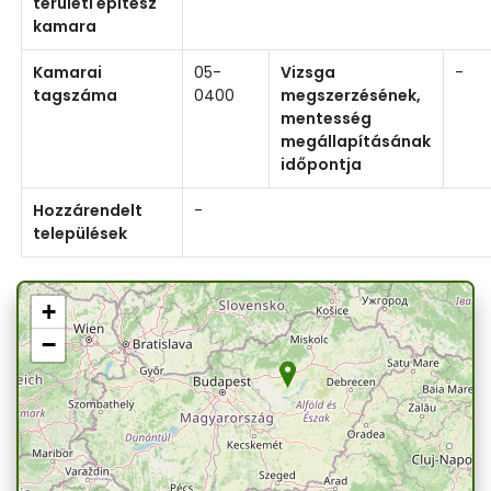
területi építész
kamara
Kamarai
05-
Vizsga
-
tagszáma
0400
megszerzésének,
mentesség
megállapításának
időpontja
Hozzárendelt
-
települések
+
−