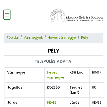
Főoldal
Vármegyék
Heves vármegye
Pély
PÉLY
TELEPÜLÉS ADATAI
Vármegye
Heves
KSH kód
19567
vármegye
Jogállás
KÖZSÉG
Terület
90
2
(km
)
Járás
HEVESI
Járás
HEVES