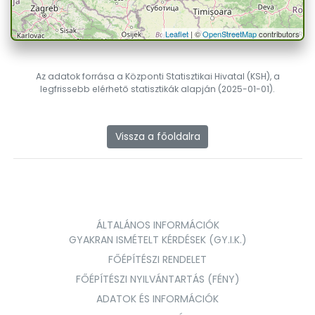
Leaflet
| ©
OpenStreetMap
contributors
Az adatok forrása a Központi Statisztikai Hivatal (KSH), a
legfrissebb elérhető statisztikák alapján (2025-01-01).
Vissza a főoldalra
ÁLTALÁNOS INFORMÁCIÓK
GYAKRAN ISMÉTELT KÉRDÉSEK (GY.I.K.)
FŐÉPÍTÉSZI RENDELET
FŐÉPÍTÉSZI NYILVÁNTARTÁS (FÉNY)
ADATOK ÉS INFORMÁCIÓK