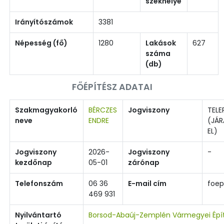
székhelye
Irányítószámok
3381
Népesség (fő)
1280
Lakások
627
száma
(db)
FŐÉPÍTÉSZ ADATAI
Szakmagyakorló
BÉRCZES
Jogviszony
TELE
neve
ENDRE
(JÁR
EL)
Jogviszony
2026-
Jogviszony
-
kezdőnap
05-01
zárónap
Telefonszám
06 36
E-mail cím
foep
469 931
Nyilvántartó
Borsod-Abaúj-Zemplén Vármegyei Épí