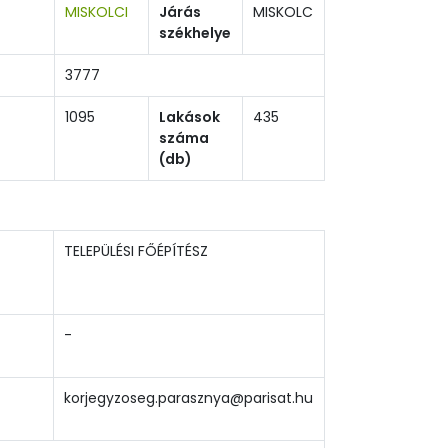
MISKOLCI
Járás
MISKOLC
székhelye
3777
1095
Lakások
435
száma
(db)
TELEPÜLÉSI FŐÉPÍTÉSZ
-
korjegyzoseg.parasznya@parisat.hu