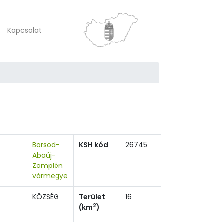
k
Kapcsolat
Borsod-
KSH kód
26745
Abaúj-
Zemplén
vármegye
KÖZSÉG
Terület
16
2
(km
)