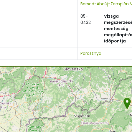
Borsod-Abaúj-Zemplén V
05-
Vizsga
0432
megszerzésé
mentesség
megállapítá
időpontja
Parasznya