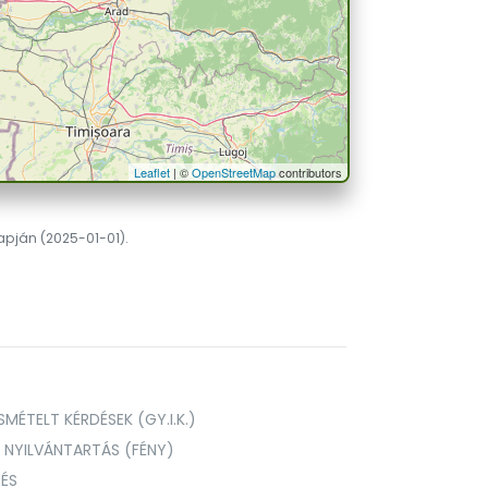
Leaflet
| ©
OpenStreetMap
contributors
lapján (2025-01-01).
MÉTELT KÉRDÉSEK (GY.I.K.)
I NYILVÁNTARTÁS (FÉNY)
TÉS