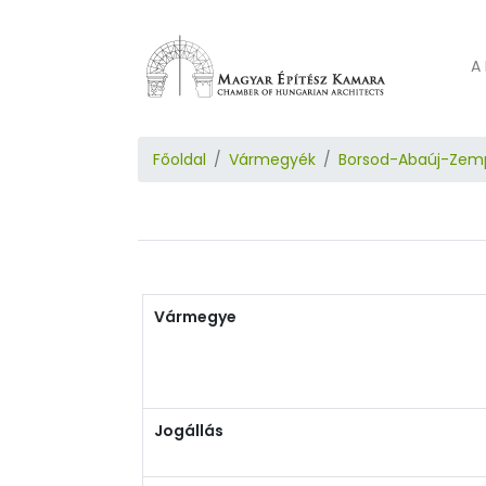
A 
Főoldal
Vármegyék
Borsod-Abaúj-Zem
Vármegye
Jogállás