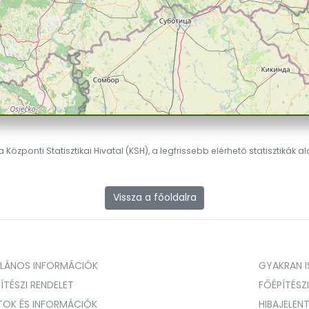
 Központi Statisztikai Hivatal (KSH), a legfrissebb elérhető statisztikák a
Vissza a főoldalra
ALÁNOS INFORMÁCIÓK
GYAKRAN IS
ÍTÉSZI RENDELET
FŐÉPÍTÉSZ
TOK ÉS INFORMÁCIÓK
HIBAJELEN