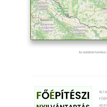
Az adatok forrása a
ÁLT
FŐÉP
ADA