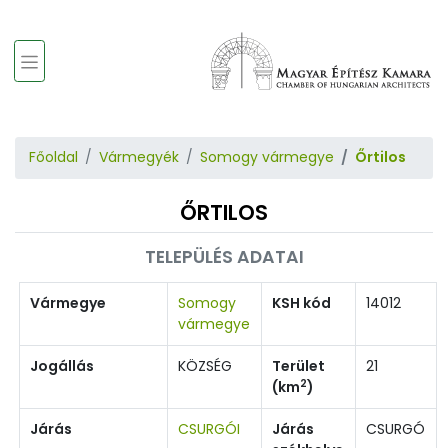
Főoldal
Vármegyék
Somogy vármegye
Őrtilos
ŐRTILOS
TELEPÜLÉS ADATAI
Vármegye
Somogy
KSH kód
14012
vármegye
Jogállás
KÖZSÉG
Terület
21
2
(km
)
Járás
CSURGÓI
Járás
CSURGÓ