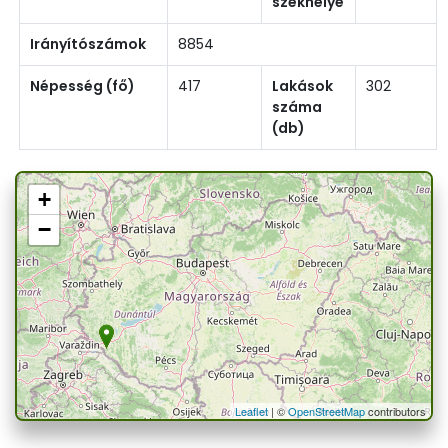
székhelye
Irányítószámok
8854
Népesség (fő)
417
Lakások
302
száma
(db)
+
−
Leaflet
| ©
OpenStreetMap
contributors