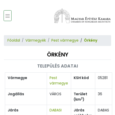
Főoldal
Vármegyék
Pest vármegye
Örkény
ÖRKÉNY
TELEPÜLÉS ADATAI
Vármegye
Pest
KSH kód
05281
vármegye
Jogállás
VÁROS
Terület
36
2
(km
)
Járás
DABASI
Járás
DABAS