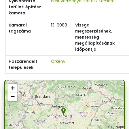
Nyilvántartó
Pest vármegyei Építész Kamara
területi építész
kamara
Kamarai
13-9088
Vizsga
-
tagszáma
megszerzésének,
mentesség
megállapításának
időpontja
Hozzárendelt
Örkény
települések
+
−