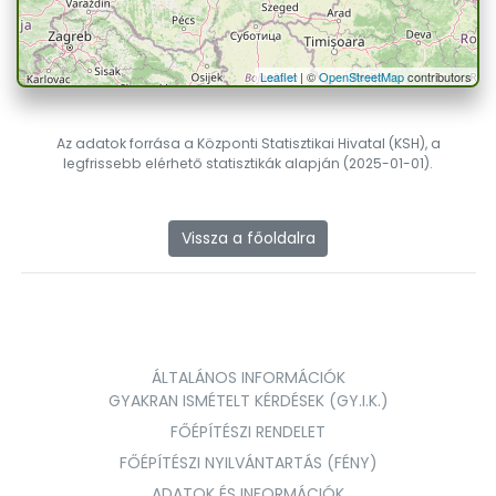
Leaflet
| ©
OpenStreetMap
contributors
Az adatok forrása a Központi Statisztikai Hivatal (KSH), a
legfrissebb elérhető statisztikák alapján (2025-01-01).
Vissza a főoldalra
ÁLTALÁNOS INFORMÁCIÓK
GYAKRAN ISMÉTELT KÉRDÉSEK (GY.I.K.)
FŐÉPÍTÉSZI RENDELET
FŐÉPÍTÉSZI NYILVÁNTARTÁS (FÉNY)
ADATOK ÉS INFORMÁCIÓK