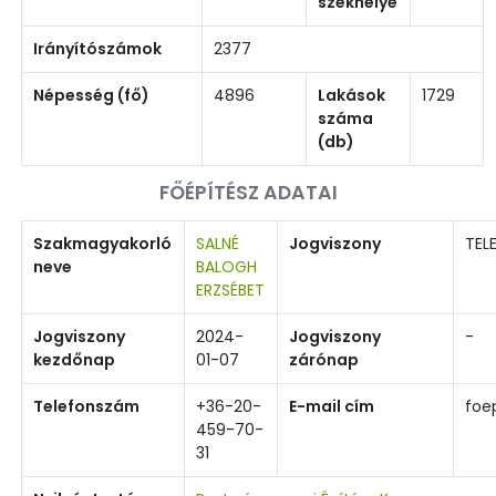
székhelye
Irányítószámok
2377
Népesség (fő)
4896
Lakások
1729
száma
(db)
FŐÉPÍTÉSZ ADATAI
Szakmagyakorló
SALNÉ
Jogviszony
TEL
neve
BALOGH
ERZSÉBET
Jogviszony
2024-
Jogviszony
-
kezdőnap
01-07
zárónap
Telefonszám
+36-20-
E-mail cím
foe
459-70-
31