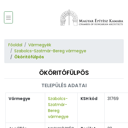
Főoldal
Vármegyék
Szabolcs-Szatmár-Bereg vármegye
Ököritófülpös
ÖKÖRITÓFÜLPÖS
TELEPÜLÉS ADATAI
Vármegye
Szabolcs-
KSH kód
31769
Szatmár-
Bereg
vármegye