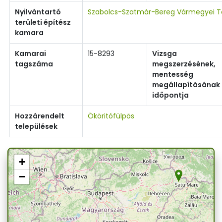
Nyilvántartó
Szabolcs-Szatmár-Bereg Vármegyei Te
területi építész
kamara
Kamarai
15-8293
Vizsga
tagszáma
megszerzésének,
mentesség
megállapításának
időpontja
Hozzárendelt
Ököritófülpös
települések
+
−