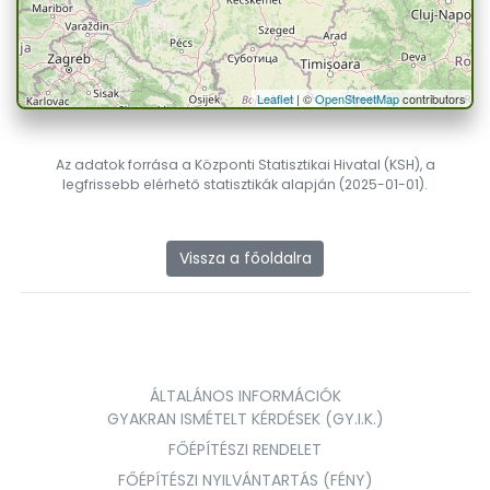
Leaflet
| ©
OpenStreetMap
contributors
Az adatok forrása a Központi Statisztikai Hivatal (KSH), a
legfrissebb elérhető statisztikák alapján (2025-01-01).
Vissza a főoldalra
ÁLTALÁNOS INFORMÁCIÓK
GYAKRAN ISMÉTELT KÉRDÉSEK (GY.I.K.)
FŐÉPÍTÉSZI RENDELET
FŐÉPÍTÉSZI NYILVÁNTARTÁS (FÉNY)