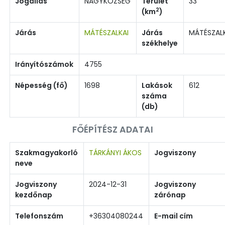
Jogállás
NAGYKÖZSÉG
Terület
33
2
(km
)
Járás
MÁTÉSZALKAI
Járás
MÁTÉSZAL
székhelye
Irányítószámok
4755
Népesség (fő)
1698
Lakások
612
száma
(db)
FŐÉPÍTÉSZ ADATAI
Szakmagyakorló
TÁRKÁNYI ÁKOS
Jogviszony
neve
Jogviszony
2024-12-31
Jogviszony
kezdőnap
zárónap
Telefonszám
+36304080244
E-mail cím