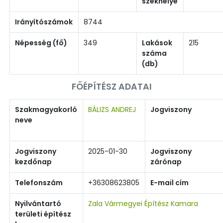
székhelye
Irányítószámok
8744
Népesség (fő)
349
Lakások
215
száma
(db)
FŐÉPÍTÉSZ ADATAI
Szakmagyakorló
BÁLIZS ANDREJ
Jogviszony
neve
Jogviszony
2025-01-30
Jogviszony
kezdőnap
zárónap
Telefonszám
+36308623805
E-mail cím
Nyilvántartó
Zala Vármegyei Építész Kamara
területi építész