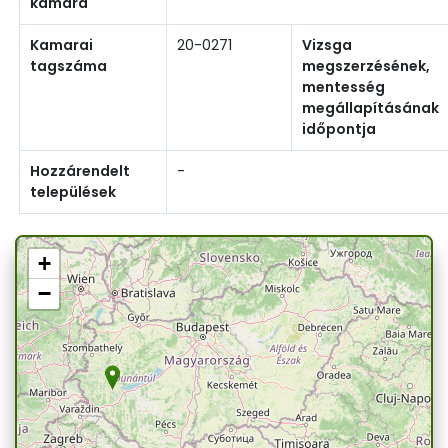
kamara
Kamarai
20-0271
Vizsga
tagszáma
megszerzésének,
mentesség
megállapításának
időpontja
Hozzárendelt
-
települések
+
−