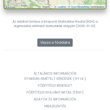
Leaflet
| ©
OpenStreetMap
contributors
Az adatok forrása a Központi Statisztikai Hivatal (KSH), a
legfrissebb elérhető statisztikák alapján (2025-01-01).
Vissza a főoldalra
ÁLTALÁNOS INFORMÁCIÓK
GYAKRAN ISMÉTELT KÉRDÉSEK (GY.I.K.)
FŐÉPÍTÉSZI RENDELET
FŐÉPÍTÉSZI NYILVÁNTARTÁS (FÉNY)
ADATOK ÉS INFORMÁCIÓK
HIBAJELENTÉS