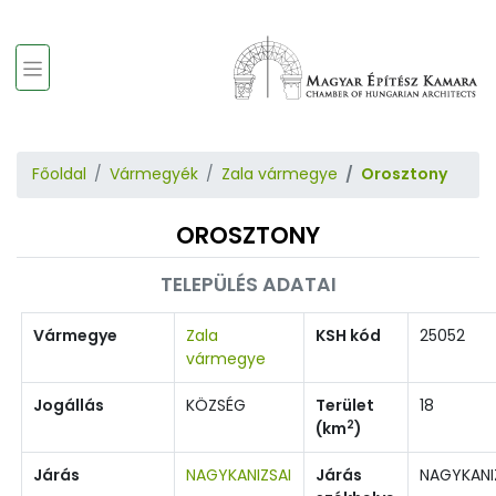
Főoldal
Vármegyék
Zala vármegye
Orosztony
OROSZTONY
TELEPÜLÉS ADATAI
Vármegye
Zala
KSH kód
25052
vármegye
Jogállás
KÖZSÉG
Terület
18
2
(km
)
Járás
NAGYKANIZSAI
Járás
NAGYKANI