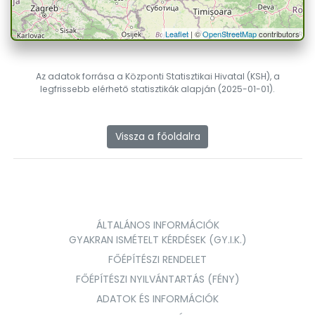
Leaflet
| ©
OpenStreetMap
contributors
Az adatok forrása a Központi Statisztikai Hivatal (KSH), a
legfrissebb elérhető statisztikák alapján (2025-01-01).
Vissza a főoldalra
ÁLTALÁNOS INFORMÁCIÓK
GYAKRAN ISMÉTELT KÉRDÉSEK (GY.I.K.)
FŐÉPÍTÉSZI RENDELET
FŐÉPÍTÉSZI NYILVÁNTARTÁS (FÉNY)
ADATOK ÉS INFORMÁCIÓK