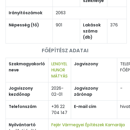
székhelye
Irányítószámok
2063
Népesség (fő)
901
Lakások
376
száma
(db)
FŐÉPÍTÉSZ ADATAI
Szakmagyakorló
LENGYEL
Jogviszony
TELE
neve
HUNOR
FŐÉP
MÁTYÁS
Jogviszony
2026-
Jogviszony
-
kezdőnap
02-01
zárónap
Telefonszám
+36 22
E-mail cím
hiva
704 147
Nyilvántartó
Fejér Vármegyei Építészek Kamarája