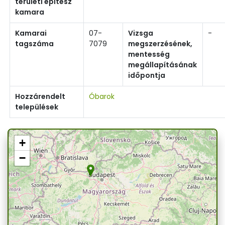
területi építész
kamara
Kamarai
07-
Vizsga
-
tagszáma
7079
megszerzésének,
mentesség
megállapításának
időpontja
Hozzárendelt
Óbarok
települések
+
−