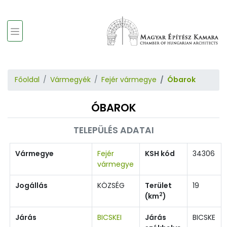
Főoldal
Vármegyék
Fejér vármegye
Óbarok
ÓBAROK
TELEPÜLÉS ADATAI
Vármegye
Fejér
KSH kód
34306
vármegye
Jogállás
KÖZSÉG
Terület
19
2
(km
)
Járás
BICSKEI
Járás
BICSKE