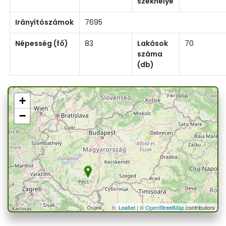
székhelye
Irányítószámok
7695
Népesség (fő)
83
Lakások
70
száma
(db)
+
−
Leaflet
| ©
OpenStreetMap
contributors