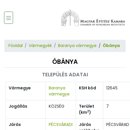
Főoldal
Vármegyék
Baranya vármegye
Óbánya
ÓBÁNYA
TELEPÜLÉS ADATAI
Vármegye
Baranya
KSH kód
12645
vármegye
Jogállás
KÖZSÉG
Terület
7
2
(km
)
Járás
PÉCSVÁRADI
Járás
PÉCSVÁRAD