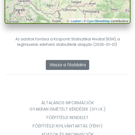
Leaflet
| ©
OpenStreetMap
contributors
Az adatok forrása a Központi Statisztikai Hivatal (KSH), a
legfrissebb elérhető statisztikák alapján (2025-01-01).
Vissza a főoldalra
ÁLTALÁNOS INFORMÁCIÓK
GYAKRAN ISMÉTELT KÉRDÉSEK (GY.I.K.)
FŐÉPÍTÉSZI RENDELET
FŐÉPÍTÉSZI NYILVÁNTARTÁS (FÉNY)
ADATOK ÉS INFORMÁCIÓK