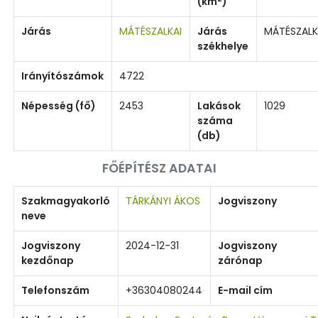
(km
)
Járás
MÁTÉSZALKAI
Járás
MÁTÉSZAL
székhelye
Irányítószámok
4722
Népesség (fő)
2453
Lakások
1029
száma
(db)
FŐÉPÍTÉSZ ADATAI
Szakmagyakorló
TÁRKÁNYI ÁKOS
Jogviszony
neve
Jogviszony
2024-12-31
Jogviszony
kezdőnap
zárónap
Telefonszám
+36304080244
E-mail cím