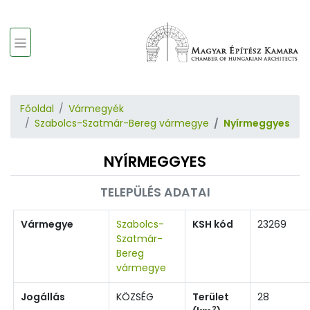
Főoldal
Vármegyék
Szabolcs-Szatmár-Bereg vármegye
Nyírmeggyes
NYÍRMEGGYES
TELEPÜLÉS ADATAI
Vármegye
Szabolcs-
KSH kód
23269
Szatmár-
Bereg
vármegye
Jogállás
KÖZSÉG
Terület
28
2