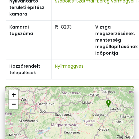
Nyilvántartó
Szabolcs-Szatmár-Bereg Vármegyei Te
területi építész
kamara
Kamarai
15-8293
Vizsga
tagszáma
megszerzésének,
mentesség
megállapításának
időpontja
Hozzárendelt
Nyírmeggyes
települések
+
−