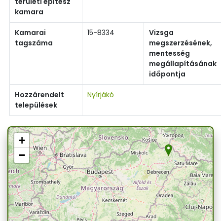
területi építész
kamara
Kamarai
15-8334
Vizsga
tagszáma
megszerzésének,
mentesség
megállapításának
időpontja
Hozzárendelt
Nyírjákó
települések
+
−