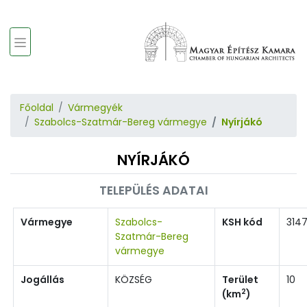
Főoldal
Vármegyék
Szabolcs-Szatmár-Bereg vármegye
Nyírjákó
NYÍRJÁKÓ
TELEPÜLÉS ADATAI
Vármegye
Szabolcs-
KSH kód
314
Szatmár-Bereg
vármegye
Jogállás
KÖZSÉG
Terület
10
2
(km
)