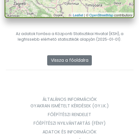
Leaflet
| ©
OpenStreetMap
contributors
Az adatok forrása a Központi Statisztikai Hivatal (KSH), a
legfrissebb elérhető statisztikák alapján (2025-01-01).
Vissza a főoldalra
ÁLTALÁNOS INFORMÁCIÓK
GYAKRAN ISMÉTELT KÉRDÉSEK (GY.I.K.)
FŐÉPÍTÉSZI RENDELET
FŐÉPÍTÉSZI NYILVÁNTARTÁS (FÉNY)
ADATOK ÉS INFORMÁCIÓK