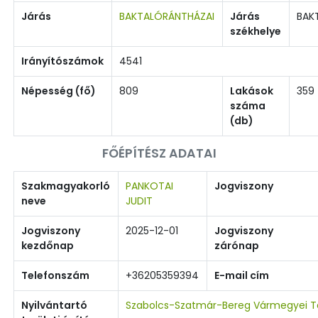
Járás
BAKTALÓRÁNTHÁZAI
Járás
BAK
székhelye
Irányítószámok
4541
Népesség (fő)
809
Lakások
359
száma
(db)
FŐÉPÍTÉSZ ADATAI
Szakmagyakorló
PANKOTAI
Jogviszony
neve
JUDIT
Jogviszony
2025-12-01
Jogviszony
kezdőnap
zárónap
Telefonszám
+36205359394
E-mail cím
Nyilvántartó
Szabolcs-Szatmár-Bereg Vármegyei Te