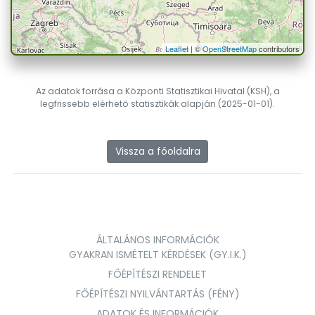
Leaflet
| ©
OpenStreetMap
contributors
Az adatok forrása a Központi Statisztikai Hivatal (KSH), a
legfrissebb elérhető statisztikák alapján (2025-01-01).
Vissza a főoldalra
ÁLTALÁNOS INFORMÁCIÓK
GYAKRAN ISMÉTELT KÉRDÉSEK (GY.I.K.)
FŐÉPÍTÉSZI RENDELET
FŐÉPÍTÉSZI NYILVÁNTARTÁS (FÉNY)
ADATOK ÉS INFORMÁCIÓK