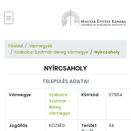
Főoldal
Vármegyék
Szabolcs-Szatmár-Bereg vármegye
Nyírcsaholy
NYÍRCSAHOLY
TELEPÜLÉS ADATAI
Vármegye
Szabolcs-
KSH kód
07904
Szatmár-
Bereg
vármegye
Jogállás
KÖZSÉG
Terület
34
2