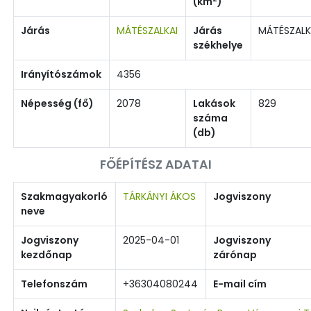
(km
)
Járás
MÁTÉSZALKAI
Járás
MÁTÉSZAL
székhelye
Irányítószámok
4356
Népesség (fő)
2078
Lakások
829
száma
(db)
FŐÉPÍTÉSZ ADATAI
Szakmagyakorló
TÁRKÁNYI ÁKOS
Jogviszony
neve
Jogviszony
2025-04-01
Jogviszony
kezdőnap
zárónap
Telefonszám
+36304080244
E-mail cím