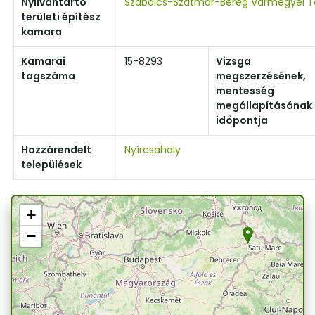
Nyilvántartó
Szabolcs-Szatmár-Bereg Vármegyei Te
területi építész
kamara
Kamarai
15-8293
Vizsga
tagszáma
megszerzésének,
mentesség
megállapításának
időpontja
Hozzárendelt
Nyírcsaholy
települések
+
−