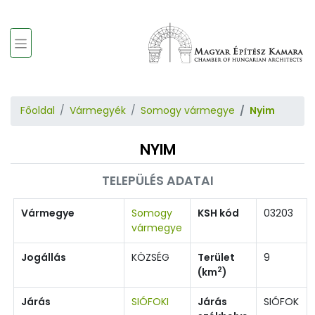
Főoldal
Vármegyék
Somogy vármegye
Nyim
NYIM
TELEPÜLÉS ADATAI
Vármegye
Somogy
KSH kód
03203
vármegye
Jogállás
KÖZSÉG
Terület
9
2
(km
)
Járás
SIÓFOKI
Járás
SIÓFOK