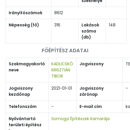
székhelye
Irányítószámok
8612
Népesség (fő)
316
Lakások
148
száma
(db)
FŐÉPÍTÉSZ ADATAI
Szakmagyakorló
KADLICSKÓ
Jogviszony
TE
neve
KRISZTIÁN
TIBOR
Jogviszony
2021-01-01
Jogviszony
-
kezdőnap
zárónap
Telefonszám
-
E-mail cím
ka
Nyilvántartó
Somogyi Építészek Kamarája
területi építész