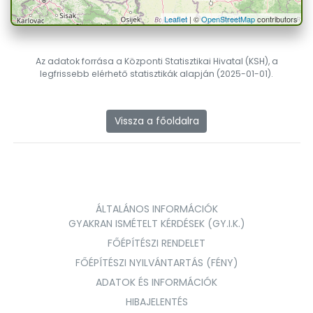
Leaflet
| ©
OpenStreetMap
contributors
Az adatok forrása a Központi Statisztikai Hivatal (KSH), a
legfrissebb elérhető statisztikák alapján (2025-01-01).
Vissza a főoldalra
ÁLTALÁNOS INFORMÁCIÓK
GYAKRAN ISMÉTELT KÉRDÉSEK (GY.I.K.)
FŐÉPÍTÉSZI RENDELET
FŐÉPÍTÉSZI NYILVÁNTARTÁS (FÉNY)
ADATOK ÉS INFORMÁCIÓK
HIBAJELENTÉS