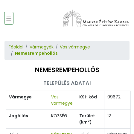
Főoldal
Vármegyék
Vas vármegye
Nemesrempehollós
NEMESREMPEHOLLÓS
TELEPÜLÉS ADATAI
Vármegye
Vas
KSH kód
09672
vármegye
Jogállás
KÖZSÉG
Terület
12
2
(km
)