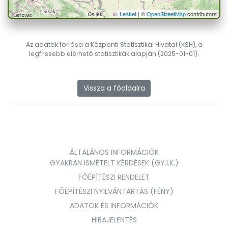
Leaflet
| ©
OpenStreetMap
contributors
Az adatok forrása a Központi Statisztikai Hivatal (KSH), a
legfrissebb elérhető statisztikák alapján (2025-01-01).
Vissza a főoldalra
ÁLTALÁNOS INFORMÁCIÓK
GYAKRAN ISMÉTELT KÉRDÉSEK (GY.I.K.)
FŐÉPÍTÉSZI RENDELET
FŐÉPÍTÉSZI NYILVÁNTARTÁS (FÉNY)
ADATOK ÉS INFORMÁCIÓK
HIBAJELENTÉS