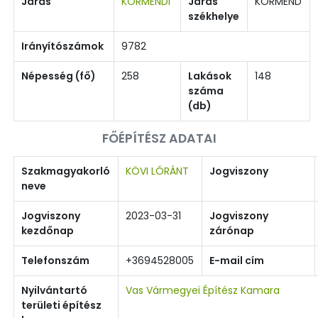
Járás
KÖRMENDI
Járás
KÖRMEND
székhelye
Irányítószámok
9782
Népesség (fő)
258
Lakások
148
száma
(db)
FŐÉPÍTÉSZ ADATAI
Szakmagyakorló
KÖVI LÓRÁNT
Jogviszony
neve
Jogviszony
2023-03-31
Jogviszony
kezdőnap
zárónap
Telefonszám
+3694528005
E-mail cím
Nyilvántartó
Vas Vármegyei Építész Kamara
területi építész