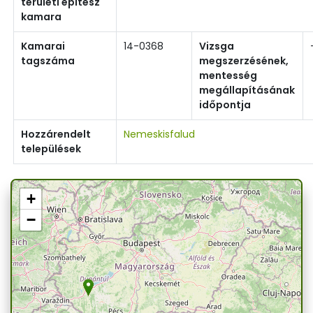
területi építész
kamara
Kamarai
14-0368
Vizsga
tagszáma
megszerzésének,
mentesség
megállapításának
időpontja
Hozzárendelt
Nemeskisfalud
települések
+
−