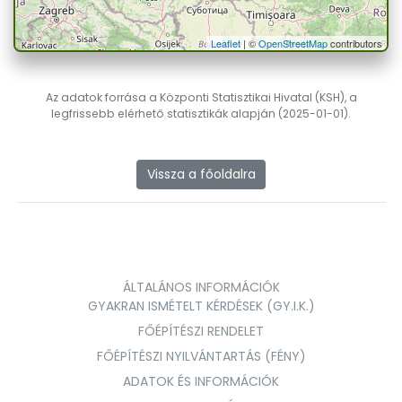
Leaflet
| ©
OpenStreetMap
contributors
Az adatok forrása a Központi Statisztikai Hivatal (KSH), a
legfrissebb elérhető statisztikák alapján (2025-01-01).
Vissza a főoldalra
ÁLTALÁNOS INFORMÁCIÓK
GYAKRAN ISMÉTELT KÉRDÉSEK (GY.I.K.)
FŐÉPÍTÉSZI RENDELET
FŐÉPÍTÉSZI NYILVÁNTARTÁS (FÉNY)
ADATOK ÉS INFORMÁCIÓK