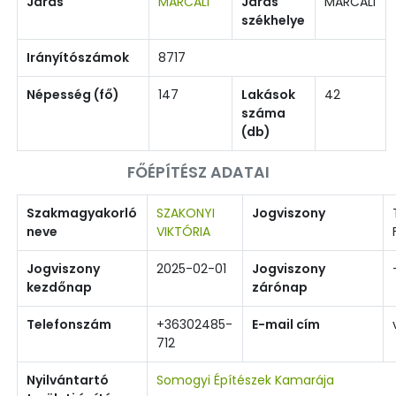
Járás
MARCALI
Járás
MARCALI
székhelye
Irányítószámok
8717
Népesség (fő)
147
Lakások
42
száma
(db)
FŐÉPÍTÉSZ ADATAI
Szakmagyakorló
SZAKONYI
Jogviszony
neve
VIKTÓRIA
Jogviszony
2025-02-01
Jogviszony
kezdőnap
zárónap
Telefonszám
+36302485-
E-mail cím
712
Nyilvántartó
Somogyi Építészek Kamarája