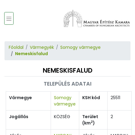
Főoldal
Vármegyék
Somogy vármegye
Nemeskisfalud
NEMESKISFALUD
TELEPÜLÉS ADATAI
Vármegye
Somogy
KSH kód
25511
vármegye
Jogállás
KÖZSÉG
Terület
2
2
(km
)