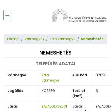
Főoldal
Vármegyék
Zala vármegye
Nemeshetés
NEMESHETÉS
TELEPÜLÉS ADATAI
Vármegye
Zala
KSH kód
07658
vármegye
Jogállás
KÖZSÉG
Terület
6
2
(km
)
Járás
ZALAEGERSZEGI
Járás
ZALAEGE