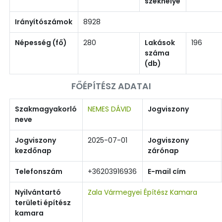
székhelye
Irányítószámok
8928
Népesség (fő)
280
Lakások
196
száma
(db)
FŐÉPÍTÉSZ ADATAI
Szakmagyakorló
NEMES DÁVID
Jogviszony
neve
Jogviszony
2025-07-01
Jogviszony
kezdőnap
zárónap
Telefonszám
+36203916936
E-mail cím
Nyilvántartó
Zala Vármegyei Építész Kamara
területi építész
kamara