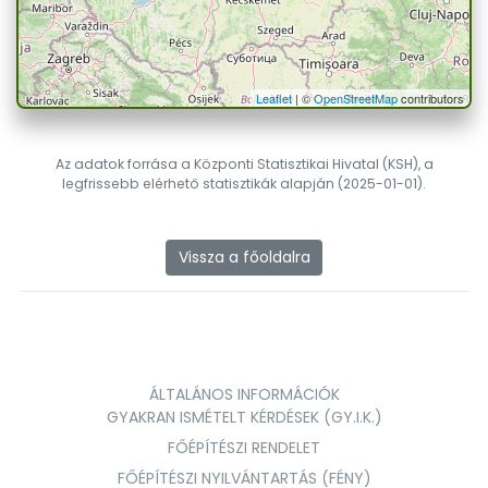
Leaflet
| ©
OpenStreetMap
contributors
Az adatok forrása a Központi Statisztikai Hivatal (KSH), a
legfrissebb elérhető statisztikák alapján (2025-01-01).
Vissza a főoldalra
ÁLTALÁNOS INFORMÁCIÓK
GYAKRAN ISMÉTELT KÉRDÉSEK (GY.I.K.)
FŐÉPÍTÉSZI RENDELET
FŐÉPÍTÉSZI NYILVÁNTARTÁS (FÉNY)