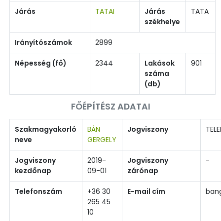
Járás
TATAI
Járás
TATA
székhelye
Irányítószámok
2899
Népesség (fő)
2344
Lakások
901
száma
(db)
FŐÉPÍTÉSZ ADATAI
Szakmagyakorló
BÁN
Jogviszony
TELE
neve
GERGELY
Jogviszony
2019-
Jogviszony
-
kezdőnap
09-01
zárónap
Telefonszám
+36 30
E-mail cím
ban
265 45
10