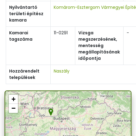
Nyilvántartó
Komárom-Esztergom Vármegyei Építé
területi építész
kamara
Kamarai
11-0291
Vizsga
-
tagszáma
megszerzésének,
mentesség
megállapításának
időpontja
Hozzárendelt
Naszály
települések
+
−