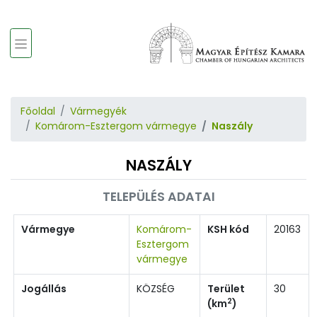
Főoldal
Vármegyék
Komárom-Esztergom vármegye
Naszály
NASZÁLY
TELEPÜLÉS ADATAI
Vármegye
Komárom-
KSH kód
20163
Esztergom
vármegye
Jogállás
KÖZSÉG
Terület
30
2
(km
)