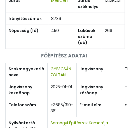
Járás
MARCALI
Járás
MARCALI
székhelye
Irányítószámok
8739
Népesség (fő)
450
Lakások
266
száma
(db)
FŐÉPÍTÉSZ ADATAI
Szakmagyakorló
GYIVICSÁN
Jogviszony
T
neve
ZOLTÁN
Jogviszony
2025-01-01
Jogviszony
-
kezdőnap
zárónap
Telefonszám
+3685/310-
E-mail cím
n
361
Nyilvántartó
Somogyi Építészek Kamarája