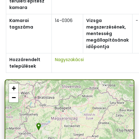
területi építész
kamara
Kamarai
14-0306
Vizsga
-
tagszáma
megszerzésének,
mentesség
megállapításának
időpontja
Hozzárendelt
Nagyszakácsi
települések
+
−