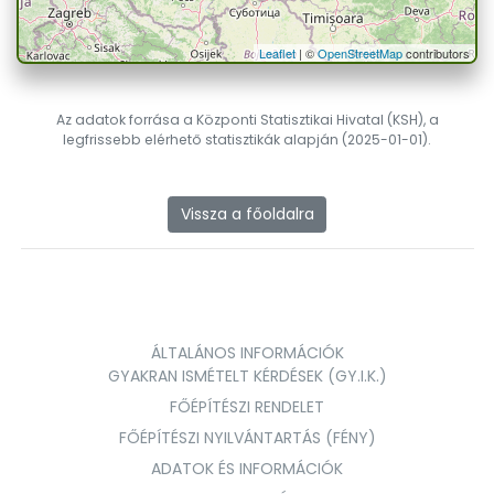
Leaflet
| ©
OpenStreetMap
contributors
Az adatok forrása a Központi Statisztikai Hivatal (KSH), a
legfrissebb elérhető statisztikák alapján (2025-01-01).
Vissza a főoldalra
ÁLTALÁNOS INFORMÁCIÓK
GYAKRAN ISMÉTELT KÉRDÉSEK (GY.I.K.)
FŐÉPÍTÉSZI RENDELET
FŐÉPÍTÉSZI NYILVÁNTARTÁS (FÉNY)
ADATOK ÉS INFORMÁCIÓK