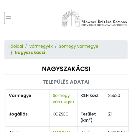
Főoldal
Vármegyék
Somogy vármegye
Nagyszakácsi
NAGYSZAKÁCSI
TELEPÜLÉS ADATAI
Vármegye
Somogy
KSH kód
25520
vármegye
Jogállás
KÖZSÉG
Terület
21
2
(km
)