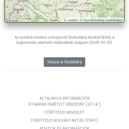
Leaflet
| ©
OpenStreetMap
contributors
Az adatok forrása a Központi Statisztikai Hivatal (KSH), a
legfrissebb elérhető statisztikák alapján (2025-01-01).
Vissza a főoldalra
ÁLTALÁNOS INFORMÁCIÓK
GYAKRAN ISMÉTELT KÉRDÉSEK (GY.I.K.)
FŐÉPÍTÉSZI RENDELET
FŐÉPÍTÉSZI NYILVÁNTARTÁS (FÉNY)
ADATOK ÉS INFORMÁCIÓK