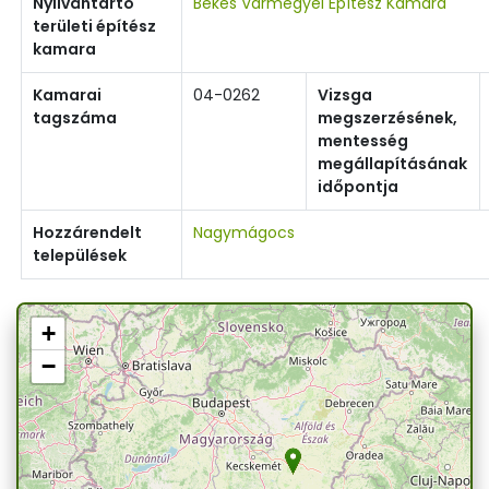
Nyilvántartó
Békés Vármegyei Építész Kamara
területi építész
kamara
Kamarai
04-0262
Vizsga
tagszáma
megszerzésének,
mentesség
megállapításának
időpontja
Hozzárendelt
Nagymágocs
települések
+
−