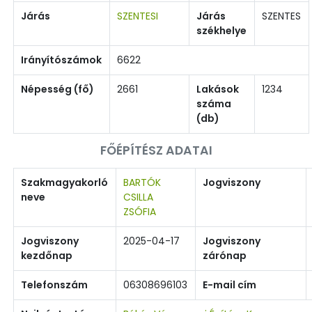
Járás
SZENTESI
Járás
SZENTES
székhelye
Irányítószámok
6622
Népesség (fő)
2661
Lakások
1234
száma
(db)
FŐÉPÍTÉSZ ADATAI
Szakmagyakorló
BARTÓK
Jogviszony
neve
CSILLA
ZSÓFIA
Jogviszony
2025-04-17
Jogviszony
kezdőnap
zárónap
Telefonszám
06308696103
E-mail cím