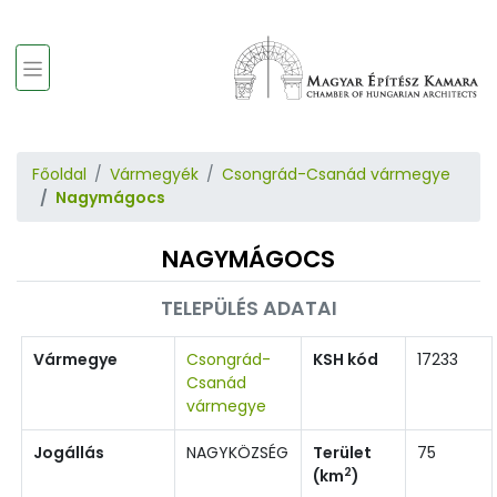
Főoldal
Vármegyék
Csongrád-Csanád vármegye
Nagymágocs
NAGYMÁGOCS
TELEPÜLÉS ADATAI
Vármegye
Csongrád-
KSH kód
17233
Csanád
vármegye
Jogállás
NAGYKÖZSÉG
Terület
75
2
(km
)