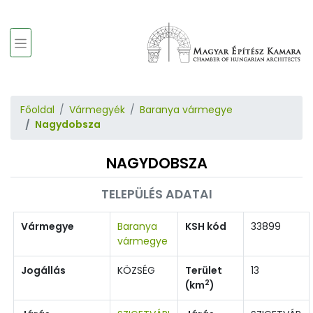
Főoldal
Vármegyék
Baranya vármegye
Nagydobsza
NAGYDOBSZA
TELEPÜLÉS ADATAI
Vármegye
Baranya
KSH kód
33899
vármegye
Jogállás
KÖZSÉG
Terület
13
2
(km
)