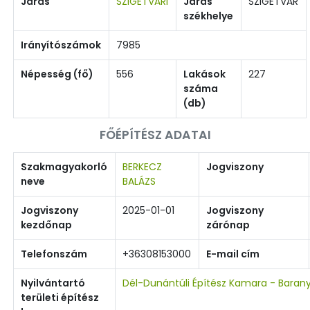
Járás
SZIGETVÁRI
Járás
SZIGETVÁR
székhelye
Irányítószámok
7985
Népesség (fő)
556
Lakások
227
száma
(db)
FŐÉPÍTÉSZ ADATAI
Szakmagyakorló
BERKECZ
Jogviszony
neve
BALÁZS
Jogviszony
2025-01-01
Jogviszony
kezdőnap
zárónap
Telefonszám
+36308153000
E-mail cím
Nyilvántartó
Dél-Dunántúli Építész Kamara - Baran
területi építész