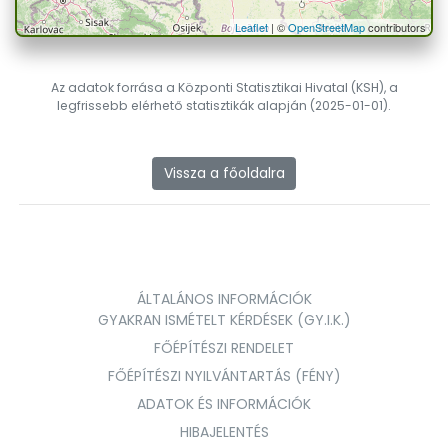
Leaflet
| ©
OpenStreetMap
contributors
Az adatok forrása a Központi Statisztikai Hivatal (KSH), a
legfrissebb elérhető statisztikák alapján (2025-01-01).
Vissza a főoldalra
ÁLTALÁNOS INFORMÁCIÓK
GYAKRAN ISMÉTELT KÉRDÉSEK (GY.I.K.)
FŐÉPÍTÉSZI RENDELET
FŐÉPÍTÉSZI NYILVÁNTARTÁS (FÉNY)
ADATOK ÉS INFORMÁCIÓK
HIBAJELENTÉS