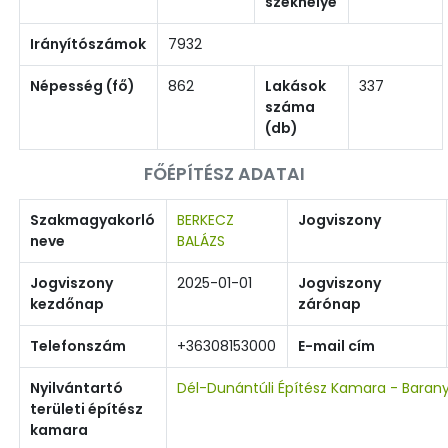
székhelye
Irányítószámok
7932
Népesség (fő)
862
Lakások
337
száma
(db)
FŐÉPÍTÉSZ ADATAI
Szakmagyakorló
BERKECZ
Jogviszony
neve
BALÁZS
Jogviszony
2025-01-01
Jogviszony
kezdőnap
zárónap
Telefonszám
+36308153000
E-mail cím
Nyilvántartó
Dél-Dunántúli Építész Kamara - Baran
területi építész
kamara