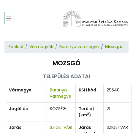
Főoldal
Vármegyék
Baranya vármegye
Mozsgó
MOZSGÓ
TELEPÜLÉS ADATAI
Vármegye
Baranya
KSH kód
29540
vármegye
Jogállás
KÖZSÉG
Terület
21
2
(km
)
Járás
SZIGETVÁRI
Járás
SZIGETVÁR