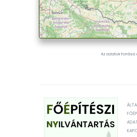
Az adatok forrása a
ÁLT
FŐÉP
ADA
KAPC