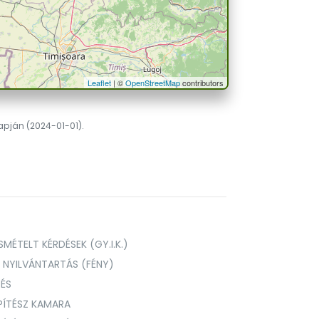
Leaflet
| ©
OpenStreetMap
contributors
lapján (2024-01-01).
MÉTELT KÉRDÉSEK (GY.I.K.)
I NYILVÁNTARTÁS (FÉNY)
TÉS
PÍTÉSZ KAMARA