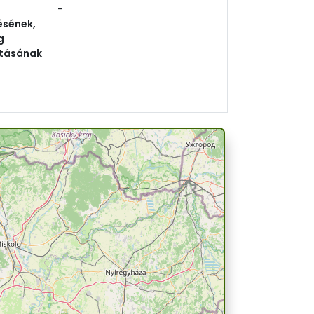
-
sének,
g
ításának