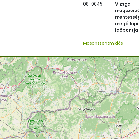
08-0045
Vizsga
megszerzé
mentessé
megállap
időpontja
Mosonszentmiklós