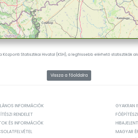
 Központi Statisztikai Hivatal (KSH), a legfrissebb elérhető statisztikák a
Vissza a főoldalra
ALÁNOS INFORMÁCIÓK
GYAKRAN IS
ÍTÉSZI RENDELET
FŐÉPÍTÉSZ
TOK ÉS INFORMÁCIÓK
HIBAJELEN
SOLATFELVÉTEL
MAGYAR É