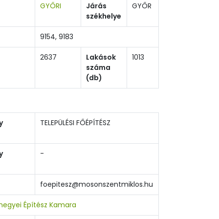
GYŐRI
Járás
GYŐR
székhelye
9154, 9183
2637
Lakások
1013
száma
(db)
y
TELEPÜLÉSI FŐÉPÍTÉSZ
y
-
foepitesz@mosonszentmiklos.hu
egyei Építész Kamara