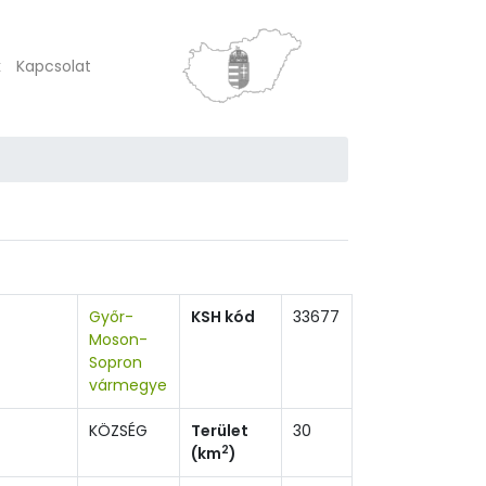
k
Kapcsolat
Győr-
KSH kód
33677
Moson-
Sopron
vármegye
KÖZSÉG
Terület
30
2
(km
)