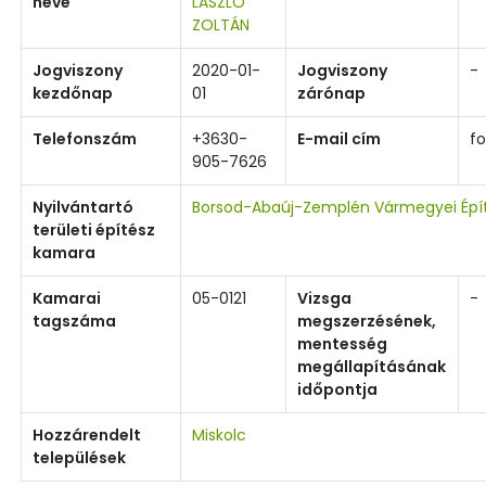
neve
LÁSZLÓ
ZOLTÁN
Jogviszony
2020-01-
Jogviszony
-
kezdőnap
01
zárónap
Telefonszám
+3630-
E-mail cím
f
905-7626
Nyilvántartó
Borsod-Abaúj-Zemplén Vármegyei Épí
területi építész
kamara
Kamarai
05-0121
Vizsga
-
tagszáma
megszerzésének,
mentesség
megállapításának
időpontja
Hozzárendelt
Miskolc
települések