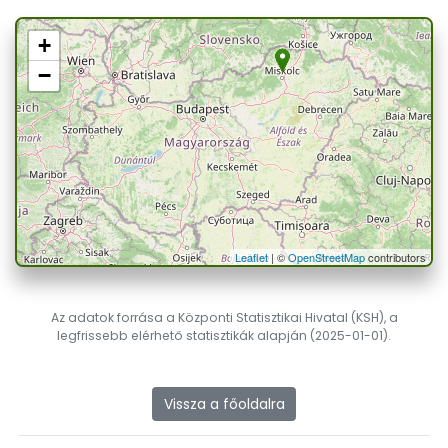
+
−
Leaflet
| ©
OpenStreetMap
contributors
Az adatok forrása a Központi Statisztikai Hivatal (KSH), a
legfrissebb elérhető statisztikák alapján (2025-01-01).
Vissza a főoldalra