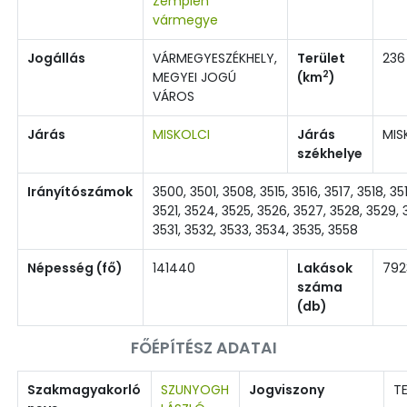
Zemplén
vármegye
Jogállás
VÁRMEGYESZÉKHELY,
Terület
236
2
MEGYEI JOGÚ
(km
)
VÁROS
Járás
MISKOLCI
Járás
MIS
székhelye
Irányítószámok
3500, 3501, 3508, 3515, 3516, 3517, 3518, 35
3521, 3524, 3525, 3526, 3527, 3528, 3529, 
3531, 3532, 3533, 3534, 3535, 3558
Népesség (fő)
141440
Lakások
792
száma
(db)
FŐÉPÍTÉSZ ADATAI
Szakmagyakorló
SZUNYOGH
Jogviszony
TE