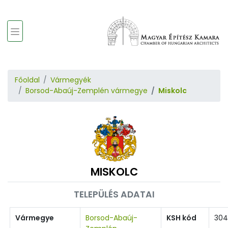
Főoldal
Vármegyék
Borsod-Abaúj-Zemplén vármegye
Miskolc
MISKOLC
TELEPÜLÉS ADATAI
Vármegye
Borsod-Abaúj-
KSH kód
304